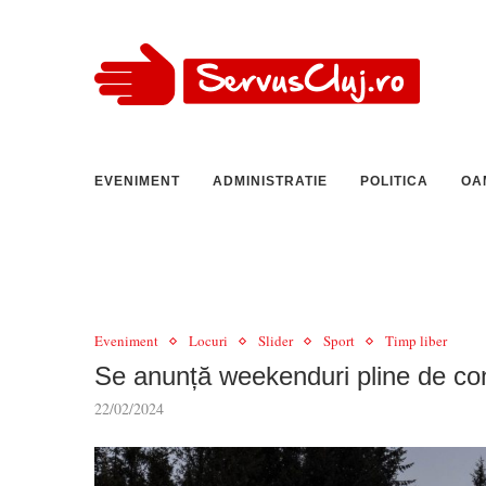
EVENIMENT
ADMINISTRATIE
POLITICA
OA
Eveniment
Locuri
Slider
Sport
Timp liber
Se anunță weekenduri pline de conc
22/02/2024