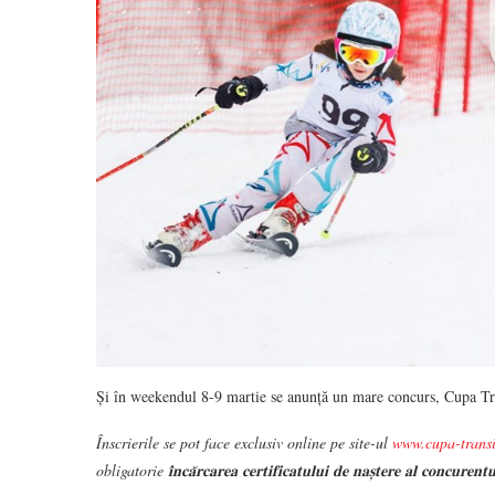
Și în weekendul 8-9 martie se anunță un mare concurs, Cupa Tran
Înscrierile se pot face exclusiv online pe site-ul
www.cupa-transi
obligatorie 𝐢̂𝐧𝐜𝐚̆𝐫𝐜𝐚𝐫𝐞𝐚 𝐜𝐞𝐫𝐭𝐢𝐟𝐢𝐜𝐚𝐭𝐮𝐥𝐮𝐢 𝐝𝐞 𝐧𝐚𝐬̦𝐭𝐞𝐫𝐞 𝐚𝐥 𝐜𝐨𝐧𝐜𝐮𝐫𝐞𝐧