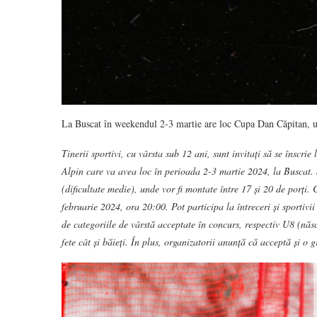
La Buscat în weekendul 2-3 martie are loc Cupa Dan Căpitan, unde
Tinerii sportivi, cu vârsta sub 12 ani, sunt invitați să se însc
Alpin care va avea loc în perioada 2-3 martie 2024, la Buscat. 
(dificultate medie), unde vor fi montate între 17 și 20 de porți. C
februarie 2024, ora 20:00. Pot participa la întreceri și sportivii
de categoriile de vârstă acceptate în concurs, respectiv U8 (nă
fete cât și băieți. În plus, organizatorii anunță că acceptă și o