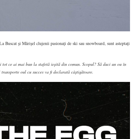
 La Buscat și Mărișel clujenii pasionați de ski sau snowboard, sunt asteptați
i tot ce ai mai bun la stafetă ieșită din comun. Scopul? Să duci un ou în
 transporte oul cu succes va fi declarată câștigătoare.