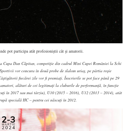
 pot participa atât profesioniștii cât și amatorii.
rie la Cupa Dan Căpitan, competiție din cadrul Mini Cupei României la Schi
Sportivii vor concura în două probe de slalom uriaș, pe pârtia roșie
âștigătorii fiecărei zile vor fi premiați. Înscrierile se pot face până pe 29
 amatori, alături de cei legitimați la cluburile de performanță, în funcție
scuți în 2017 sau mai târziu), U10 (2015 – 2016), U12 (2013 – 2014), atât
 grupă specială HC – pentru cei născuți în 2012.