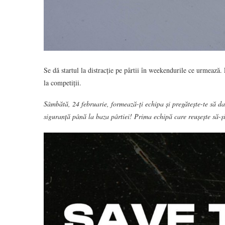
Se dă startul la distracție pe pârtii în weekendurile ce urmează.
la competiții.
Sâmbătă, 24 februarie, formează-ți echipa și pregătește-te să da
siguranță până la baza pârtiei! Prima echipă care reușește să-și