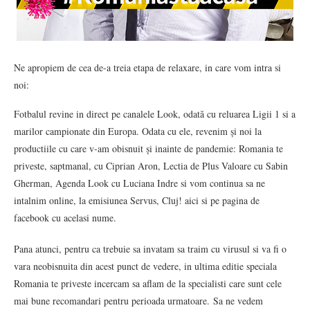
Ne apropiem de cea de-a treia etapa de relaxare, in care vom intra si
noi:
Fotbalul revine in direct pe canalele Look, odată cu reluarea Ligii 1 si a
marilor campionate din Europa. Odata cu ele, revenim și noi la
productiile cu care v-am obisnuit și inainte de pandemie: Romania te
priveste, saptmanal, cu Ciprian Aron, Lectia de Plus Valoare cu Sabin
Gherman, Agenda Look cu Luciana Indre si vom continua sa ne
intalnim online, la emisiunea Servus, Cluj! aici si pe pagina de
facebook cu acelasi nume.
Pana atunci, pentru ca trebuie sa invatam sa traim cu virusul si va fi o
vara neobisnuita din acest punct de vedere, in ultima editie speciala
Romania te priveste incercam sa aflam de la specialisti care sunt cele
mai bune recomandari pentru perioada urmatoare. Sa ne vedem