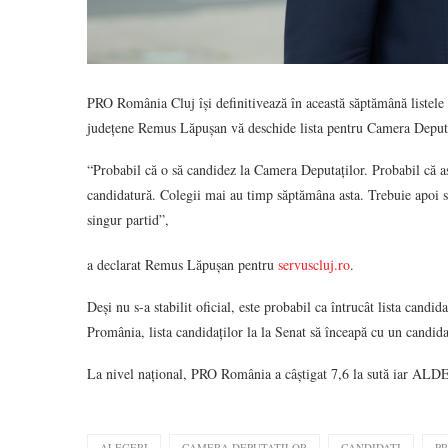
PRO România Cluj își definitivează în această săptămână listele
județene Remus Lăpușan vă deschide lista pentru Camera Deputa
“Probabil că o să candidez la Camera Deputaților. Probabil că as
candidatură. Colegii mai au timp săptămâna asta. Trebuie apo
singur partid”,
a declarat Remus Lăpușan pentru
servuscluj.ro
.
Deși nu s-a stabilit oficial, este probabil ca întrucât lista can
Promânia, lista candidaților la la Senat să înceapă cu un candi
La nivel național, PRO România a câștigat 7,6 la sută iar ALDE 
ALEGERI
CAMERA DEPUTATILOR
CANDIDATI
P