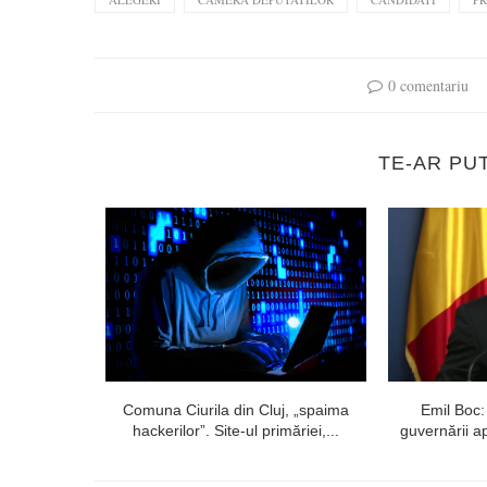
0 comentariu
TE-AR PU
Moșteanu, și-
Comuna Ciurila din Cluj, „spaima
Emil Boc:
...
hackerilor”. Site-ul primăriei,...
guvernării ap