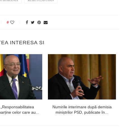
0
TEA INTERESA SI
 „Responsabilitatea
Numirile interimare după demisia
P
arține celor care au...
miniștrilor PSD, publicate în...