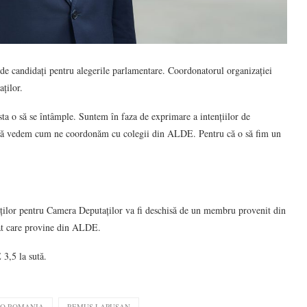
 de candidați pentru alegerile parlamentare. Coordonatorul organizației
ților.
ta o să se întâmple. Suntem în faza de exprimare a intențiilor de
i să vedem cum ne coordonăm cu colegii din ALDE. Pentru că o să fim un
didaților pentru Camera Deputaților va fi deschisă de un membru provenit din
dat care provine din ALDE.
3,5 la sută.
RO ROMANIA
REMUS LAPUSAN