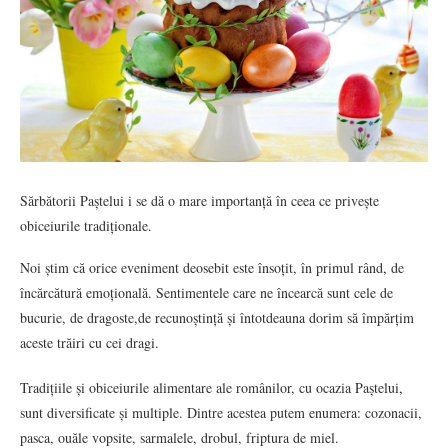
Sărbătorii Paștelui i se dă o mare importanță în ceea ce privește
obiceiurile tradiționale.
Noi știm că orice eveniment deosebit este însoțit, în primul rând, de
încărcătură emoțională. Sentimentele care ne încearcă sunt cele de
bucurie, de dragoste,de recunoștință și întotdeauna dorim să împărțim
aceste trăiri cu cei dragi.
Tradițiile și obiceiurile alimentare ale românilor, cu ocazia Paștelui,
sunt diversificate și multiple. Dintre acestea putem enumera: cozonacii,
pasca, ouăle vopsite, sarmalele, drobul, friptura de miel.