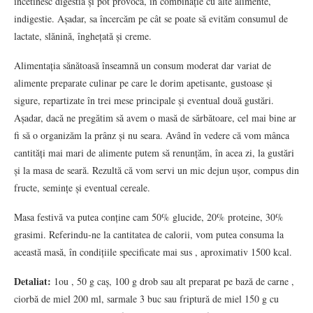
încetinesc digestia și pot provoca, în combinație cu alte alimente,
indigestie. Așadar, sa încercăm pe cât se poate să evităm consumul de
lactate, slănină, înghețată și creme.
Alimentația sănătoasă înseamnă un consum moderat dar variat de
alimente preparate culinar pe care le dorim apetisante, gustoase și
sigure, repartizate în trei mese principale și eventual două gustări.
Așadar, dacă ne pregătim să avem o masă de sărbătoare, cel mai bine ar
fi să o organizăm la prânz și nu seara. Având în vedere că vom mânca
cantități mai mari de alimente putem să renunțăm, în acea zi, la gustări
și la masa de seară. Rezultă că vom servi un mic dejun ușor, compus din
fructe, semințe și eventual cereale.
Masa festivă va putea conține cam 50% glucide, 20% proteine, 30%
grasimi. Referindu-ne la cantitatea de calorii, vom putea consuma la
această masă, în condițiile specificate mai sus , aproximativ 1500 kcal.
Detaliat:
1ou , 50 g caș, 100 g drob sau alt preparat pe bază de carne ,
ciorbă de miel 200 ml, sarmale 3 buc sau friptură de miel 150 g cu