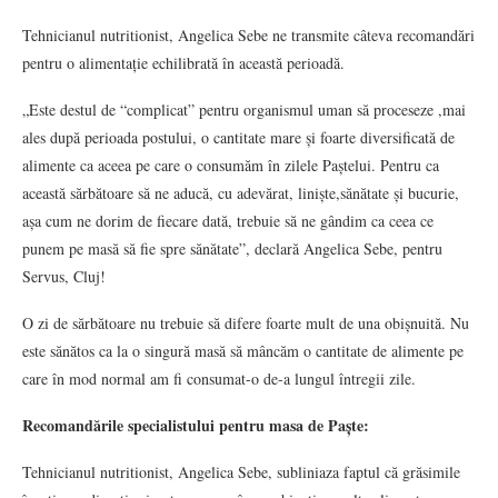
Tehnicianul nutritionist, Angelica Sebe ne transmite câteva recomandări
pentru o alimentație echilibrată în această perioadă.
„Este destul de “complicat” pentru organismul uman să proceseze ,mai
ales după perioada postului, o cantitate mare și foarte diversificată de
alimente ca aceea pe care o consumăm în zilele Paștelui. Pentru ca
această sărbătoare să ne aducă, cu adevărat, liniște,sănătate și bucurie,
așa cum ne dorim de fiecare dată, trebuie să ne gândim ca ceea ce
punem pe masă să fie spre sănătate”, declară Angelica Sebe, pentru
Servus, Cluj!
O zi de sărbătoare nu trebuie să difere foarte mult de una obișnuită. Nu
este sănătos ca la o singură masă să mâncăm o cantitate de alimente pe
care în mod normal am fi consumat-o de-a lungul întregii zile.
Recomandările specialistului pentru masa de Paște:
Tehnicianul nutritionist, Angelica Sebe, subliniaza faptul că grăsimile