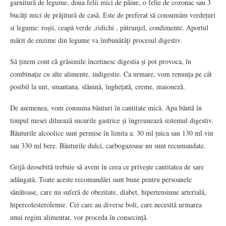
garnitură de legume, doua felii mici de pâine, o felie de cozonac sau 3
bucăți mici de prăjitură de casă. Este de preferat să consumăm verdețuri
si legume: roșii, ceapă verde ,ridichi , pătrunjel, condimente. Aportul
mărit de enzime din legume va îmbunătăți procesul digestiv.
Să ținem cont că grăsimile încetinesc digestia și pot provoca, în
combinație cu alte alimente, indigestie. Ca urmare, vom renunța pe cât
posibil la unt, smantana, slănină, înghețată, creme, maioneză.
De asemenea, vom consuma băuturi în cantitate mică. Apa băută în
timpul mesei diluează sucurile gastrice și îngreunează sistemul digestiv.
Băuturile alcoolice sunt permise în limita a: 30 ml țuica sau 130 ml vin
sau 330 ml bere. Băuturile dulci, carbogazoase nu sunt recumandate.
Grijă deosebită trebuie să avem în ceea ce privește cantitatea de sare
adăugată. Toate aceste recomandări sunt bune pentru persoanele
sănătoase, care nu suferă de obezitate, diabet, hipertensiune arterială,
hipercolesterolemie. Cei care au diverse boli, care necesită urmarea
unui regim alimentar, vor proceda în consecință.