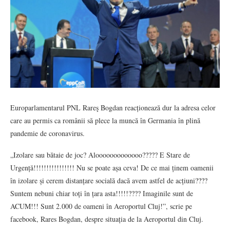
Europarlamentarul PNL Rareş Bogdan reacționează dur la adresa celor
care au permis ca românii să plece la muncă în Germania în plină
pandemie de coronavirus.
„Izolare sau bătaie de joc? Alooooooooooooo????? E Stare de
Urgență!!!!!!!!!!!!!!!! Nu se poate așa ceva! De ce mai ținem oamenii
în izolare și cerem distanțare socială dacă avem astfel de acțiuni????
Suntem nebuni chiar toți în țara asta!!!!!???? Imaginile sunt de
ACUM!!! Sunt 2.000 de oameni în Aeroportul Cluj!”, scrie pe
facebook, Rares Bogdan, despre situația de la Aeroportul din Cluj.