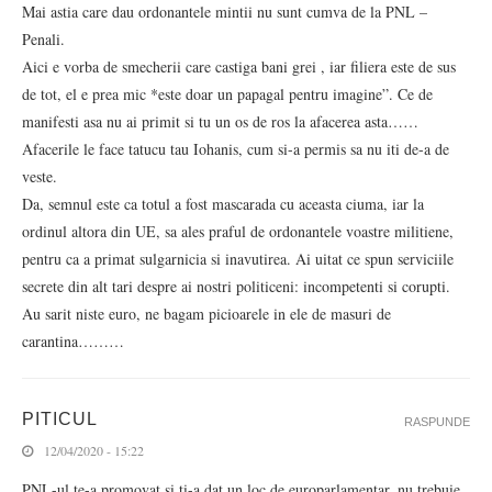
Mai astia care dau ordonantele mintii nu sunt cumva de la PNL –
Penali.
Aici e vorba de smecherii care castiga bani grei , iar filiera este de sus
de tot, el e prea mic *este doar un papagal pentru imagine”. Ce de
manifesti asa nu ai primit si tu un os de ros la afacerea asta……
Afacerile le face tatucu tau Iohanis, cum si-a permis sa nu iti de-a de
veste.
Da, semnul este ca totul a fost mascarada cu aceasta ciuma, iar la
ordinul altora din UE, sa ales praful de ordonantele voastre militiene,
pentru ca a primat sulgarnicia si inavutirea. Ai uitat ce spun serviciile
secrete din alt tari despre ai nostri politiceni: incompetenti si corupti.
Au sarit niste euro, ne bagam picioarele in ele de masuri de
carantina………
PITICUL
RASPUNDE
12/04/2020 - 15:22
PNL-ul te-a promovat si ti-a dat un loc de europarlamentar, nu trebuie