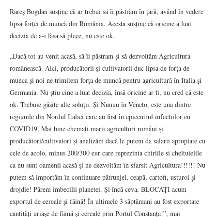
Rareş Bogdan susține că ar trebui să îi păstrăm în țară, având în vedere
lipsa forței de muncă din România. Acesta susține că oricine a luat
decizia de a-i lăsa să plece, nu este ok.
„Dacă tot au venit acasă, să îi păstram și să dezvoltăm Agricultura
românească. Aici, producătorii și cultivatorii duc lipsa de forța de
munca și noi ne trimitem forța de muncă pentru agricultură în Italia și
Germania. Nu știu cine a luat decizia, însă oricine ar fi, nu cred că este
ok. Trebuie găsite alte soluții. Și Nuuuu în Veneto, este una dintre
regiunile din Nordul Italiei care au fost în epicentrul infectiilor cu
COVID19. Mai bine chemați marii agricultori români și
producători/cultivatori și analizăm dacă le putem da salarii apropiate cu
cele de acolo, minus 200/300 eur care reprezinta chiriile si cheltuielile
ca nu sunt oamenii acasă și ne dezvoltăm în sfarsit Agricultura!!!!!! Nu
putem să importăm în continuare pătrunjel, ceapă, cartofi, usturoi și
drojdie! Părem imbecilii planetei. Și încă ceva, BLOCAȚI acum
exportul de cereale și făină! În ultimele 3 săptămani au fost exportate
cantități uriașe de făină și cereale prin Portul Constanța!”, mai