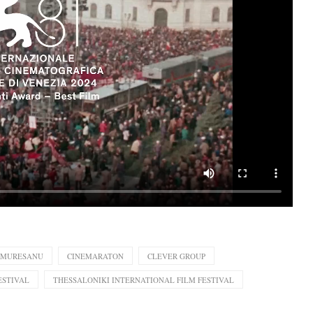
 MURESANU
CINEMARATON
CLEVER GROUP
ESTIVAL
THESSALONIKI INTERNATIONAL FILM FESTIVAL