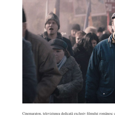
Cinemaraton, televiziunea dedicată exclusiv filmului românesc d