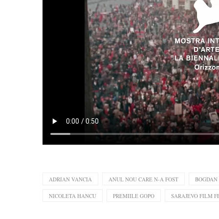
ADRIAN VANCIA
ANUL NOU CARE N-A FOST
BOGDAN
NICOLETA HANCU
PREMIILE GOPO
SARAJEVO FILM F