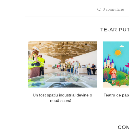
0 comentariu
TE-AR PU
 proiectul
Un fost spațiu industrial devine o
Teatru de păpuș
ept...
nouă scenă...
CO