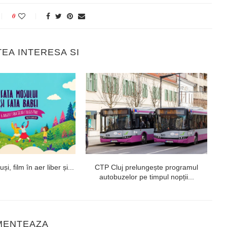
0
TEA INTERESA SI
i, film în aer liber și...
CTP Cluj prelungește programul
autobuzelor pe timpul nopții...
MENTEAZA