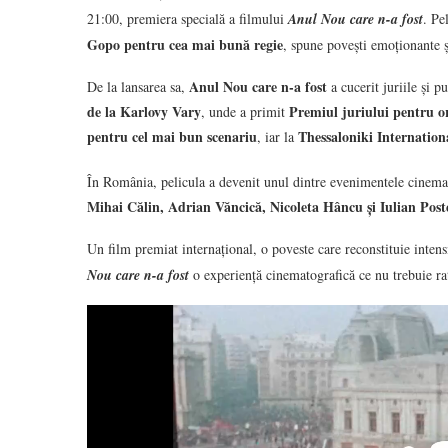
21:00, premiera specială a filmului
Anul Nou care n-a fost
. Pe
Gopo pentru cea mai bună regie
, spune povești emoționante ș
Anul Nou care n-a fost
De la lansarea sa,
a cucerit juriile și 
de la Karlovy Vary
Premiul juriului pentru or
, unde a primit
pentru cel mai bun scenariu
Thessaloniki Internation
, iar la
În România, pelicula a devenit unul dintre evenimentele cinemato
Mihai Călin, Adrian Văncică, Nicoleta Hâncu și Iulian Post
Un film premiat internațional, o poveste care reconstituie intensi
Nou care n-a fost
o experiență cinematografică ce nu trebuie ra