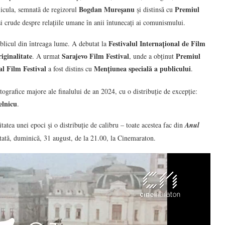
Bogdan Mureșanu
Premiul
licula, semnată de regizorul
și distinsă cu
i crude despre relațiile umane în anii întunecați ai comunismului.
Festivalul Internațional de Film
publicul din întreaga lume. A debutat la
iginalitate
Sarajevo Film Festival
Premiul
. A urmat
, unde a obținut
al Film Festival
Mențiunea specială a publicului
a fost distins cu
.
grafice majore ale finalului de an 2024, cu o distribuție de excepție:
elnicu
.
tatea unei epoci și o distribuție de calibru – toate acestea fac din
Anul
tată, duminică, 31 august, de la 21.00, la Cinemaraton.