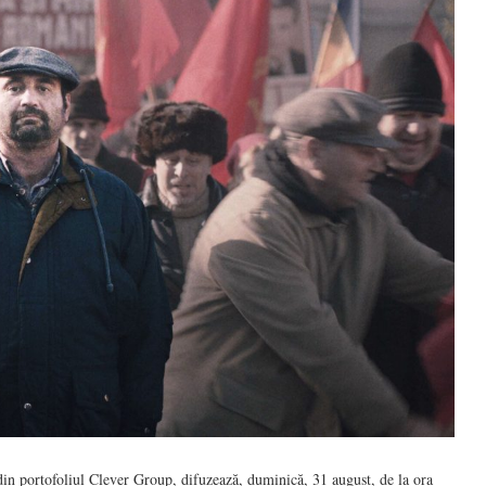
in portofoliul Clever Group, difuzează, duminică, 31 august, de la ora