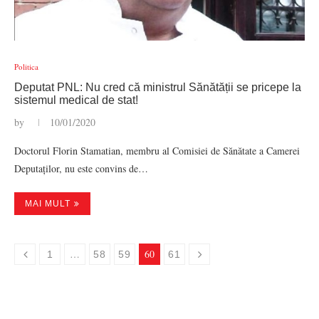
Politica
Deputat PNL: Nu cred că ministrul Sănătății se pricepe la
sistemul medical de stat!
by
10/01/2020
Doctorul Florin Stamatian, membru al Comisiei de Sănătate a Camerei
Deputaților, nu este convins de…
MAI MULT
…
60
1
58
59
61