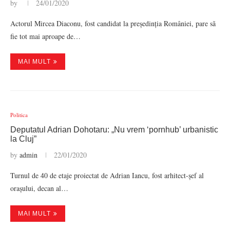
by
24/01/2020
Actorul Mircea Diaconu, fost candidat la președinția României, pare să
fie tot mai aproape de…
MAI MULT
Politica
Deputatul Adrian Dohotaru: „Nu vrem ‘pornhub’ urbanistic
la Cluj”
by
admin
22/01/2020
Turnul de 40 de etaje proiectat de Adrian Iancu, fost arhitect-șef al
orașului, decan al…
MAI MULT