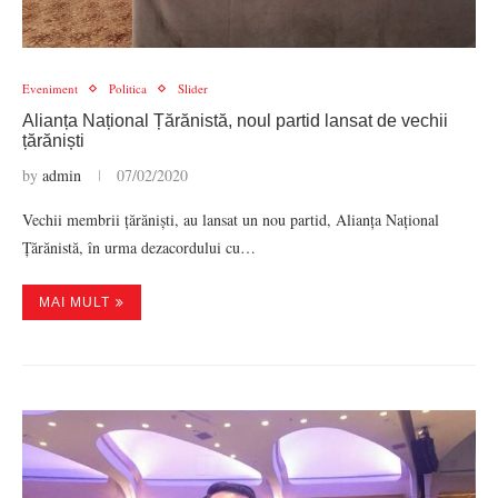
Eveniment
Politica
Slider
Alianța Național Țărănistă, noul partid lansat de vechii
țărăniști
by
admin
07/02/2020
Vechii membrii țărăniști, au lansat un nou partid, Alianța Național
Țărănistă, în urma dezacordului cu…
MAI MULT