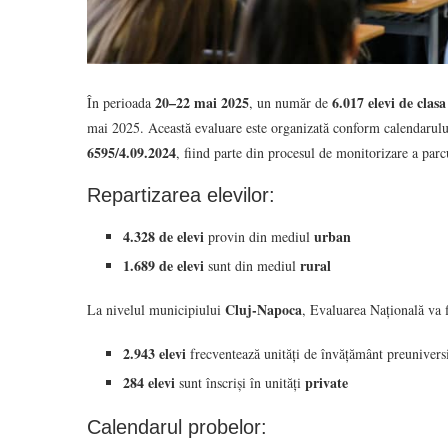
20–22 mai 2025
6.017 elevi de clasa
În perioada
, un număr de
mai 2025. Această evaluare este organizată conform calendarulu
6595/4.09.2024
, fiind parte din procesul de monitorizare a parcu
Repartizarea elevilor:
4.328 de elevi
urban
provin din mediul
1.689 de elevi
rural
sunt din mediul
Cluj-Napoca
La nivelul municipiului
, Evaluarea Națională va 
2.943 elevi
frecventează unități de învățământ preunivers
284 elevi
private
sunt înscriși în unități
Calendarul probelor: