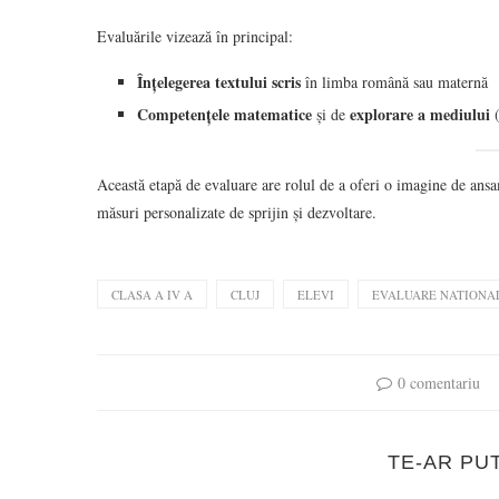
Evaluările vizează în principal:
Înțelegerea textului scris
în limba română sau maternă
Competențele matematice
explorare a mediului
și de
(
Această etapă de evaluare are rolul de a oferi o imagine de ansa
măsuri personalizate de sprijin și dezvoltare.
CLASA A IV A
CLUJ
ELEVI
EVALUARE NATIONA
0 comentariu
TE-AR PU