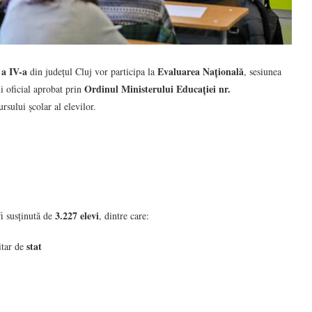
 a IV-a
Evaluarea Națională
din județul Cluj vor participa la
, sesiunea
Ordinul Ministerului Educației nr.
i oficial aprobat prin
rsului școlar al elevilor.
3.227 elevi
fi susținută de
, dintre care:
stat
itar de