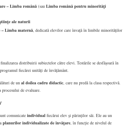
care – Limba română
Limba română pentru minorități
(sau
tiințe ale naturii
e – Limba maternă
, dedicată elevilor care învață în limbile minorităților
inalizarea distribuirii subiectelor către elevi. Testările se desfășoară în
 programul fiecărei unități de învățământ.
al doilea cadru didactic
alături de un
, care nu predă la clasa respectivă.
a procesului de evaluare.
v
individual
 sunt comunicate
fiecărui elev și părinților săi. Ele au un
planurilor individualizate de învățare
ea
, în funcție de nivelul de