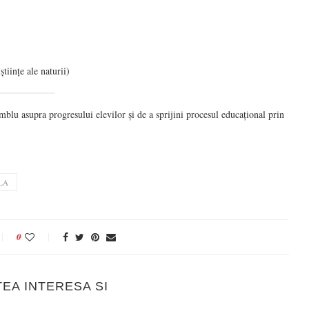
științe ale naturii)
mblu asupra progresului elevilor și de a sprijini procesul educațional prin
LA
0
TEA INTERESA SI