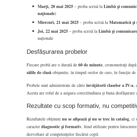
Marți, 20 mai 2025
Limbă și comuni
– proba scrisă la
naționale
)
Miercuri, 21 mai 2025
Matematică și ș
– proba scrisă la
Joi, 22 mai 2025
Limbă și comunicar
– proba scrisă la
naționale
Desfășurarea probelor
60 de minute
Fiecare probă are o durată de
, cronometrați după f
sălile de clasă
obișnuite, în timpul orelor de curs, în funcție de
învățătorii claselor a IV-a
Probele sunt administrate de către
, 
Acesta are rolul de a asigura corectitudinea și buna desfășurare 
Rezultate cu scop formativ, nu competiti
nu se afișează și nu se trec în catalog
Rezultatele obținute
, ci
diagnostic și formativ
caracter
, fiind utilizate pentru întocmir
dezvoltare al competențelor fiecărui copil.