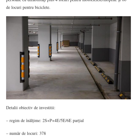
de locuri pentru biciclete.
Detalii obiectiv de investitii:
– regim de înălțime: 2S+P+4E/5E/6E parțial
– număr de locuri: 378