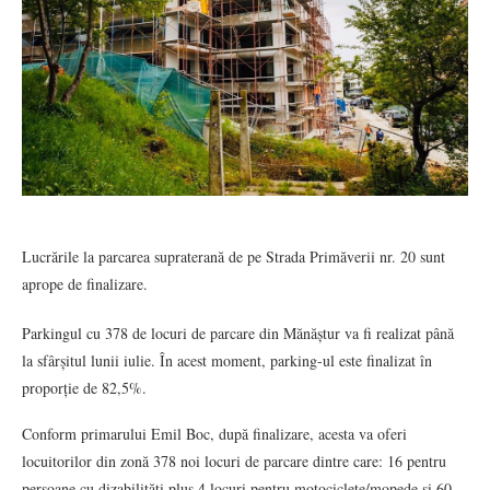
Lucrările la parcarea supraterană de pe Strada Primăverii nr. 20 sunt
aprope de finalizare.
Parkingul cu 378 de locuri de parcare din Mănăștur va fi realizat până
la sfârșitul lunii iulie. În acest moment, parking-ul este finalizat în
proporție de 82,5%.
Conform primarului Emil Boc, după finalizare, acesta va oferi
locuitorilor din zonă 378 noi locuri de parcare dintre care: 16 pentru
persoane cu dizabilităţi plus 4 locuri pentru motociclete/mopede şi 60