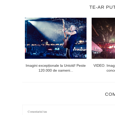
TE-AR PU
 public din
Imagini excepționale la Untold! Peste
VIDEO. Imagi
120.000 de oameni...
conce
CO