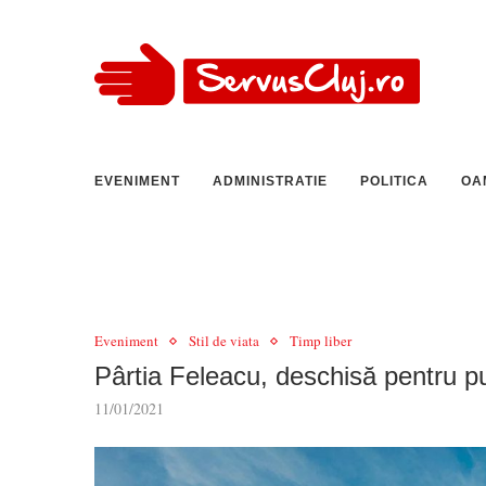
EVENIMENT
ADMINISTRATIE
POLITICA
OA
Eveniment
Stil de viata
Timp liber
Pârtia Feleacu, deschisă pentru pub
11/01/2021