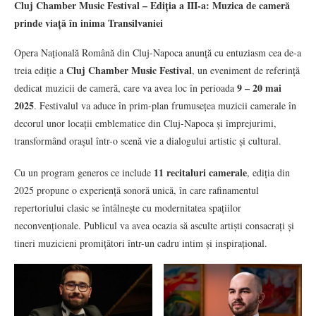
Cluj Chamber Music Festival – Ediția a III-a: Muzica de cameră
prinde viață în inima Transilvaniei
Opera Națională Română din Cluj-Napoca anunță cu entuziasm cea de-a
Cluj Chamber Music Festival
treia ediție a
, un eveniment de referință
9 – 20 mai
dedicat muzicii de cameră, care va avea loc în perioada
2025
. Festivalul va aduce în prim-plan frumusețea muzicii camerale în
decorul unor locații emblematice din Cluj-Napoca și împrejurimi,
transformând orașul într-o scenă vie a dialogului artistic și cultural.
11 recitaluri camerale
Cu un program generos ce include
, ediția din
2025 propune o experiență sonoră unică, în care rafinamentul
repertoriului clasic se întâlnește cu modernitatea spațiilor
neconvenționale. Publicul va avea ocazia să asculte artiști consacrați și
tineri muzicieni promițători într-un cadru intim și inspirațional.