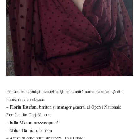
Printre protagoniștii acestei ediții se numără nume de referință din
lumea muzicii clasice:
Florin Estefan
–
, bariton și manager general al Operei Naționale
Române din Cluj-Napoca
Iulia Merca
–
, mezzosoprană
Mihai Damian
–
, bariton
– Artiști ai Studioului de Operă „Lya Hubic”