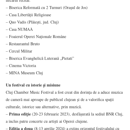
fiecărui recital:
– Biserica Reformată cu 2 Turnuri (Orașul de Jos)
– Casa Libertății Religioase
– Quo Vadis (Plăiești, jud. Cluj)
– Casa NUMAÀ
– Foaierul Operei Naționale Române
– Restaurantul Bruto
– Cercul Militar
– Biserica Evanghelică Luterană „Pietati”
– Cinema Victoria
– MINA Museum Cluj
Un festival cu istorie și misiune
Cluj Chamber Music Festival a fost creat din dorința de a aduce muzica
de cameră mai aproape de publicul clujean și de a valorifica spații
culturale, istorice sau alternative, prin muzică.
Prima ediție
–
(20-23 februarie 2023), desfășurată la sediul BNR Cluj,
a inclus patru concerte cu artiști ai Operei clujene.
Ediția a doua
–
(8-13 aprilie 2024) a extins orizontul festivalului cu