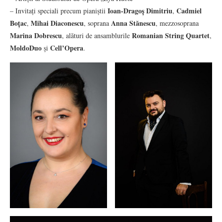
Ioan-Dragoș Dimitriu
Cadmiel
– Invitați speciali precum pianiștii
,
Boțac
Mihai Diaconescu
Anna Stănescu
,
, soprana
, mezzosoprana
Marina Dobrescu
Romanian String Quartet
, alături de ansamblurile
,
MoldoDuo
Cell’Opera
și
.