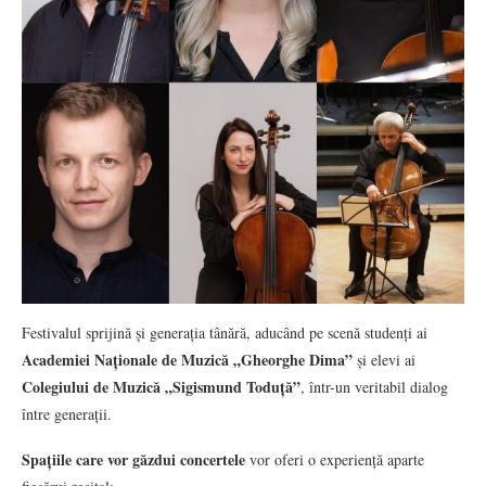
Festivalul sprijină și generația tânără, aducând pe scenă studenți ai
Academiei Naționale de Muzică „Gheorghe Dima”
și elevi ai
Colegiului de Muzică „Sigismund Toduță”
, într-un veritabil dialog
între generații.
Spațiile care vor găzdui concertele
vor oferi o experiență aparte