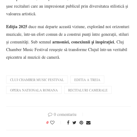
șase recitaluri care au impresionat publicul prin diversitatea stilistică și
valoarea artistică.
Ediția 2025
duce mai departe această viziune, explorând noi orizonturi
muzicale, într-un efort comun de a construi punți între generații, stiluri
armoniei, conexiunii și inspirației
și comunități. Sub semnul
, Cluj
Chamber Music Festival reușește să transforme Clujul într-un veritabil
epicentru al muzicii de cameră.
CLUJ CHAMBER MUSIC FESTIVAL
EDITIA A TREIA
OPERA NATIONALA ROMANA
RECITALURI CAMERALE
0 comentariu
0