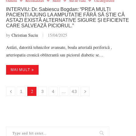
Oameni
Recomandari
Slider
Stil de viata
Uncategorized
INTERVIU: Dr. Sabiescu Bogdan: “PREA MULȚI
PACIENȚI AJUNG LA AMPUTAȚIE FĂRĂ SĂ ȘTIE CĂ
ASTAZI EXISTĂ ALTERNATIVE SIGURE ȘI EFICIENTE
CARE SALVEAZĂ PICIORUL.”
by
Christian Suciu
15/04/2025
Astăzi, datorită tehnicilor avansate, boala arterială periferică ,
arteriopatia cronică obliterantă sau piciorul diabetic se…
MAI MULT
2
…
1
3
4
43