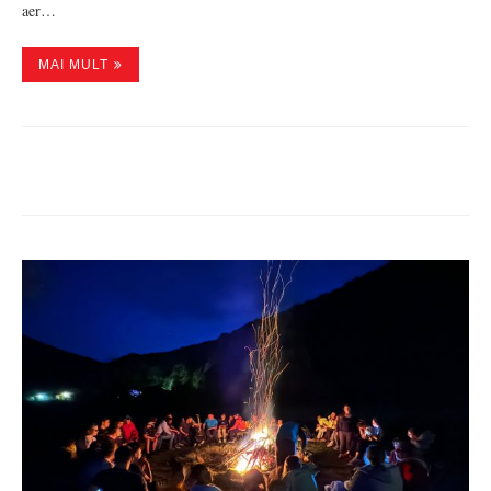
aer…
MAI MULT