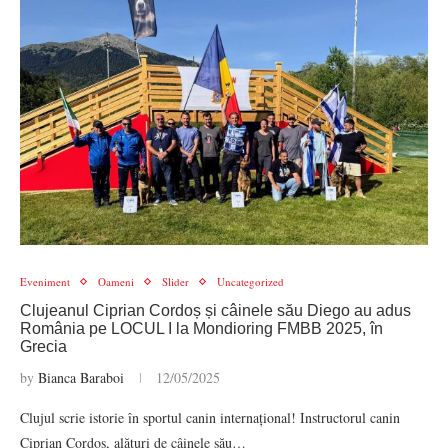
Eveniment
Oameni
Slider
Uncategorized
Clujeanul Ciprian Cordoș și câinele său Diego au adus
România pe LOCUL I la Mondioring FMBB 2025, în
Grecia
by
Bianca Baraboi
12/05/2025
Clujul scrie istorie în sportul canin internațional! Instructorul canin
Ciprian Cordoș, alături de câinele său…