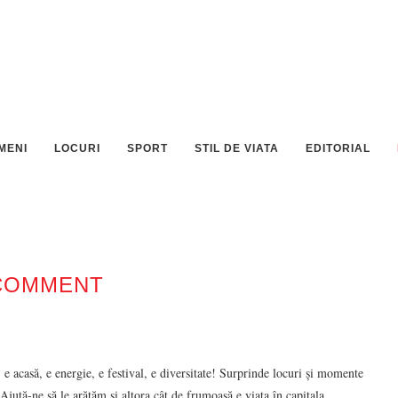
MENI
LOCURI
SPORT
STIL DE VIATA
EDITORIAL
COMMENT
e acasă, e energie, e festival, e diversitate! Surprinde locuri și momente
Ajută-ne să le arătăm și altora cât de frumoasă e viața în capitala