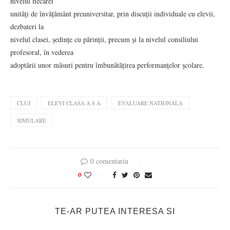
nivelul fiecărei
unități de învățământ preuniversitar, prin discuții individuale cu elevii,
dezbateri la
nivelul clasei, ședințe cu părinții, precum și la nivelul consiliului
profesoral, în vederea
adoptării unor măsuri pentru îmbunătățirea performanțelor școlare.
CLUJ
ELEVI CLASA A 8 A
EVALUARE NATIONALA
SIMULARE
0 comentariu
0
TE-AR PUTEA INTERESA SI