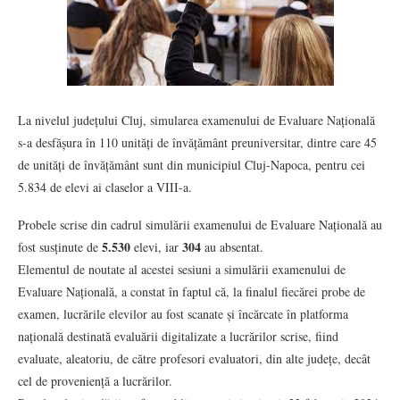
La nivelul județului Cluj, simularea examenului de Evaluare Națională
s-a desfășura în 110 unități de învățământ preuniversitar, dintre care 45
de unități de învățământ sunt din municipiul Cluj-Napoca, pentru cei
5.834 de elevi ai claselor a VIII-a.
Probele scrise din cadrul simulării examenului de Evaluare Națională au
5.530
304
fost susținute de
elevi, iar
au absentat.
Elementul de noutate al acestei sesiuni a simulării examenului de
Evaluare Națională, a constat în faptul că, la finalul fiecărei probe de
examen, lucrările elevilor au fost scanate și încărcate în platforma
națională destinată evaluării digitalizate a lucrărilor scrise, fiind
evaluate, aleatoriu, de către profesori evaluatori, din alte județe, decât
cel de proveniență a lucrărilor.