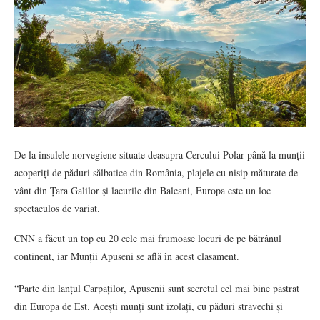
De la insulele norvegiene situate deasupra Cercului Polar până la munții
acoperiți de păduri sălbatice din România, plajele cu nisip măturate de
vânt din Țara Galilor și lacurile din Balcani, Europa este un loc
spectaculos de variat.
CNN a făcut un top cu 20 cele mai frumoase locuri de pe bătrânul
continent, iar Munții Apuseni se află în acest clasament.
“Parte din lanțul Carpaților, Apusenii sunt secretul cel mai bine păstrat
din Europa de Est. Acești munți sunt izolați, cu păduri străvechi și