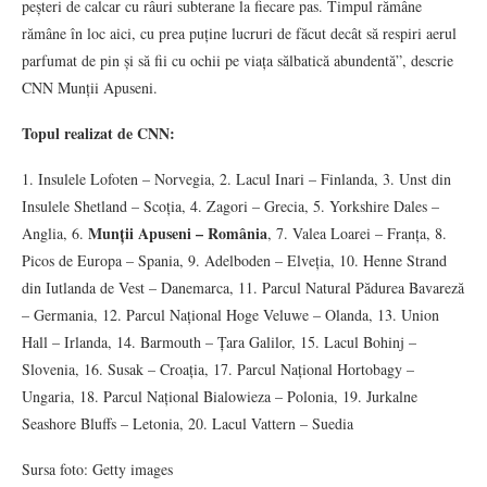
peșteri de calcar cu râuri subterane la fiecare pas. Timpul rămâne
rămâne în loc aici, cu prea puține lucruri de făcut decât să respiri aerul
parfumat de pin și să fii cu ochii pe viața sălbatică abundentă”, descrie
CNN Munții Apuseni.
Topul realizat de CNN:
1. Insulele Lofoten – Norvegia, 2. Lacul Inari – Finlanda, 3. Unst din
Insulele Shetland – Scoția, 4. Zagori – Grecia, 5. Yorkshire Dales –
Munții Apuseni – România
Anglia, 6.
, 7. Valea Loarei – Franța, 8.
Picos de Europa – Spania, 9. Adelboden – Elveția, 10. Henne Strand
din Iutlanda de Vest – Danemarca, 11. Parcul Natural Pădurea Bavareză
– Germania, 12. Parcul Național Hoge Veluwe – Olanda, 13. Union
Hall – Irlanda, 14. Barmouth – Țara Galilor, 15. Lacul Bohinj –
Slovenia, 16. Susak – Croația, 17. Parcul Național Hortobagy –
Ungaria, 18. Parcul Național Bialowieza – Polonia, 19. Jurkalne
Seashore Bluffs – Letonia, 20. Lacul Vattern – Suedia
Sursa foto: Getty images