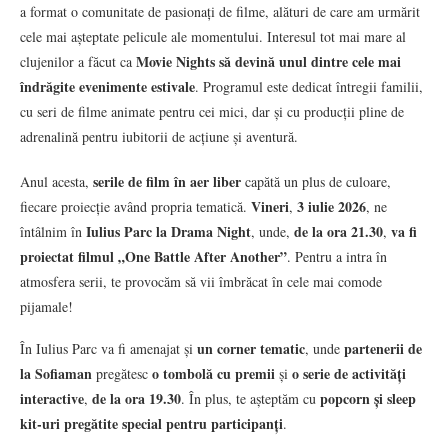
a format o comunitate de pasionați de filme, alături de care am urmărit
cele mai așteptate pelicule ale momentului. Interesul tot mai mare al
Movie Nights să devină unul dintre cele mai
clujenilor a făcut ca
îndrăgite evenimente estivale
. Programul este dedicat întregii familii,
cu seri de filme animate pentru cei mici, dar și cu producții pline de
adrenalină pentru iubitorii de acțiune și aventură.
serile de film în aer liber
Anul acesta,
capătă un plus de culoare,
Vineri
3 iulie 2026
fiecare proiecție având propria tematică.
,
, ne
Iulius Parc la Drama Night
de la ora 21.30
va fi
întâlnim în
, unde,
,
proiectat filmul „One Battle After Another”
. Pentru a intra în
atmosfera serii, te provocăm să vii îmbrăcat în cele mai comode
pijamale!
un corner tematic
partenerii de
În Iulius Parc va fi amenajat și
, unde
la Sofiaman
o tombolă cu premii
o serie de activități
pregătesc
și
interactive
de la ora 19.30
popcorn și sleep
,
. În plus, te așteptăm cu
kit-uri pregătite special pentru participanți
.