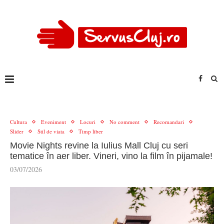
Cultura
Eveniment
Locuri
No comment
Recomandari
Slider
Stil de viata
Timp liber
Movie Nights revine la Iulius Mall Cluj cu seri
tematice în aer liber. Vineri, vino la film în pijamale!
03/07/2026