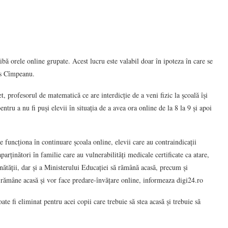
aibă orele online grupate. Acest lucru este valabil doar în ipoteza în care se
pus Cîmpeanu.
, profesorul de matematică ce are interdicție de a veni fizic la școală își
ntru a nu fi puși elevii în situația de a avea ora online de la 8 la 9 și apoi
e funcționa în continuare școala online, elevii care au contraindicații
parținători în familie care au vulnerabilități medicale certificate ca atare,
ătății, dar și a Ministerului Educației să rămână acasă, precum și
r rămâne acasă și vor face predare-învățare online, informeaza digi24.ro
ate fi eliminat pentru acei copii care trebuie să stea acasă și trebuie să