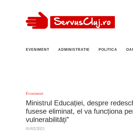
EVENIMENT
ADMINISTRATIE
POLITICA
OA
Eveniment
Ministrul Educației, despre redesch
fusese eliminat, el va funcționa pen
vulnerabilități”
01/02/2021