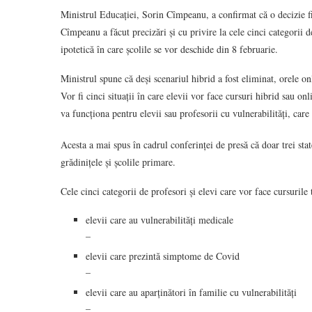
Ministrul Educației, Sorin Cîmpeanu, a confirmat că o decizie fin
Cîmpeanu a făcut precizări și cu privire la cele cinci categorii de
ipotetică în care școlile se vor deschide din 8 februarie.
Ministrul spune că deși scenariul hibrid a fost eliminat, orele o
Vor fi cinci situații în care elevii vor face cursuri hibrid sau o
va funcționa pentru elevii sau profesorii cu vulnerabilități, care
Acesta a mai spus în cadrul conferinței de presă că doar trei 
grădinițele și școlile primare.
Cele cinci categorii de profesori și elevi care vor face cursurile 
elevii care au vulnerabilități medicale
–
elevii care prezintă simptome de Covid
–
elevii care au aparținători în familie cu vulnerabilități
–