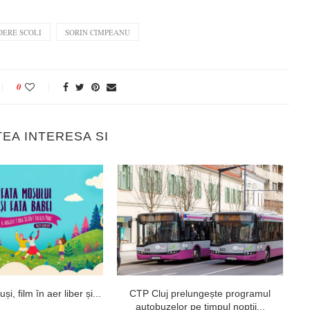
DERE SCOLI
SORIN CIMPEANU
0
TEA INTERESA SI
i, film în aer liber și...
CTP Cluj prelungește programul
autobuzelor pe timpul nopții...