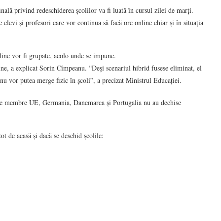
ală privind redeschiderea școlilor va fi luată în cursul zilei de marți.
 elevi și profesori care vor continua să facă ore online chiar și în situația
nline vor fi grupate, acolo unde se impune.
nline, a explicat Sorin Cîmpeanu. “Deși scenariul hibrid fusese eliminat, el
 nu vor putea merge fizic în școli”, a precizat Ministrul Educației.
state membre UE, Germania, Danemarca și Portugalia nu au dechise
tot de acasă și dacă se deschid școlile: