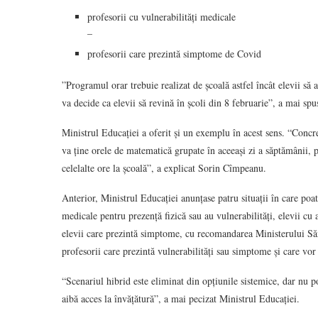
profesorii cu vulnerabilități medicale
–
profesorii care prezintă simptome de Covid
”Programul orar trebuie realizat de școală astfel încât elevii să 
va decide ca elevii să revină în școli din 8 februarie”, a mai s
Ministrul Educației a oferit și un exemplu în acest sens. “Concret
va ține orele de matematică grupate în aceeași zi a săptămânii, pe
celelalte ore la școală”, a explicat Sorin Cîmpeanu.
Anterior, Ministrul Educației anunțase patru situații în care poat
medicale pentru prezență fizică sau au vulnerabilități, elevii cu a
elevii care prezintă simptome, cu recomandarea Ministerului Săn
profesorii care prezintă vulnerabilități sau simptome și care vo
“Scenariul hibrid este eliminat din opțiunile sistemice, dar nu po
aibă acces la învățătură”, a mai pecizat Ministrul Educației.