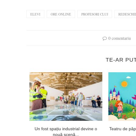
ELEVI
ORE ONLINE
PROFESORI CLUJ
REDESCHI
0 comentariu
TE-AR PU
onsai și
Un fost spațiu industrial devine o
Teatru de păpuș
nouă scenă...