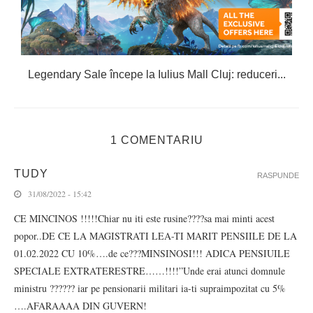
Legendary Sale începe la Iulius Mall Cluj: reduceri...
C
1 COMENTARIU
TUDY
RASPUNDE
31/08/2022 - 15:42
CE MINCINOS !!!!!Chiar nu iti este rusine????sa mai minti acest
popor..DE CE LA MAGISTRATI LEA-TI MARIT PENSIILE DE LA
01.02.2022 CU 10%….de ce???MINSINOSI!!! ADICA PENSIUILE
SPECIALE EXTRATERESTRE……!!!!”Unde erai atunci domnule
ministru ?????? iar pe pensionarii militari ia-ti supraimpozitat cu 5%
….AFARAAAA DIN GUVERN!