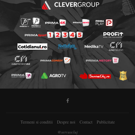
Termeni si conditii
Despre noi
Contact
Publicitate
@servuscluj