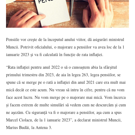
Pensiile vor crește de la începutul anului viitor, dă asigurări ministrul
Muncii. Potrivit oficialului, o majorare a pensiilor va avea loc de la 1
ianuarie 2023 și va fi calculată în funcție de rata inflației.
“Rata inflației pentru anul 2022 o să o cunoaștem abia la sfârșitul
primului trimestru din 2023, de aia în legea 263, legea pensiilor, se
spune că se merge pe o rată a inflației din anul 2021 care era mult mai
mică decât ce este acum. Nu vreau să intru în cifre, pentru că nu vom
face acest lucru. Nu vom merge pe o majorare mai mică. Vom încerca
și facem extrem de multe simulări să vedem cum ne descurcăm și cum
ne așezăm. Cu siguranță va fi o majorare a pensiilor, aşa cum a spus
Marcel Ciolacu, de la 1 ianuarie 2023”, a declarat ministrul Muncii,
Marius Budăi, la Antena 3.