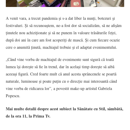
A venit vara, a trecut pandemia și s-a dat liber la nunți, botezuri și
festivaluri. Și să recunoaștem, ne-a fost dor să socializăm, să ne afișăm
ținutele nou achiziționate și să ne punem în valoare trăsăturile feței,
după doi ani în care am fost acoperiți de mască. Și cum fiecare ocazie
cere o anumită ținută, machiajul trebuie și el adaptat evenimentului.
„Când vine vorba de machiajul de evenimente sunt sigură că toată
lumea își dorește să fie în trend, dar în același timp dorește să aibă
aceeași figură. Cred foarte mult că anul acesta sprâncenele se poartă
naturale, luminoase și poate puțin cu o direcție mai interesantă când
vine vorba de ridicarea lor”, a povestit make-up artistul Gabriela
Popescu.
Mai multe detalii despre acest subiect la Sănătate cu Stil, sâmbătă,
de la ora 11, la Prima Tv.