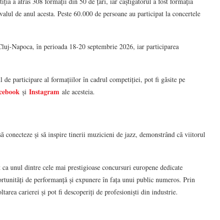
ția a atras 308 formații din 50 de țări, iar câștigătorul a fost formația
tivalul de anul acesta. Peste 60.000 de persoane au participat la concertele
Cluj-Napoca, în perioada 18-20 septembrie 2026, iar participarea
e participare al formațiilor în cadrul competiției, pot fi găsite pe
cebook
Instagram
și
ale acesteia.
să conecteze și să inspire tinerii muzicieni de jazz, demonstrând că viitorul
t ca unul dintre cele mai prestigioase concursuri europene dedicate
portunități de performanță și expunere în fața unui public numeros. Prin
ltarea carierei și pot fi descoperiți de profesioniști din industrie.