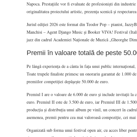
Napoca. Prestațiile vor fi evaluate de profesioniști din industrie p
originalitatea proiectului artistic, prezența scenică și respectarea
Juriul ediției 2026 este format din Teodor Pop – pianist, JazzyB
Manchisi – Agent Django Music și Booker VIVA! Festival (Itali
jazz din cadrul Academiei Naționale de Muzică „Gheorghe Di
Premii în valoare totală de peste 50.
Pe lângă experiența de a cânta în fața unui public internațional, f
Toate trupele finaliste primesc un onorariu garantat de 1.000 de e
premiilor competiției depășește 50.000 de euro.
Premiul I are o valoare de 6.000 de euro și include invitații la 
euro. Premiul II este de 3.500 de euro, iar Premiul III de 1.5
producția și distribuția unui album pe vinil, un concert în cadru
asemenea, premii pentru cea mai valoroasă compoziție, cei mai 
Organizată sub forma unui festival open air, cu acces liber pent