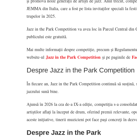
și promova noile generații de artiști de jazz. Anul trecut, competi
JEMMA din Italia, care a fost pe lista invitaților speciali la fes
trupelor în 2025.
Jazz in the Park Competition va avea loc în Parcul Central din 
publicului este gratuită.
Mai multe informații despre competiție, precum și Regulamentul d
Jazz in the Park Competition
Fa
website-ul
și pe paginile de
Despre Jazz in the Park Competition
În fiecare an, Jazz in the Park Competition continuă să susțină, 
jazzului sună bine.
Ajunsă în 2026 la cea de-a IX-a ediție, competiția s-a consolida
artiștilor aflați la început de drum, oferind premii relevante, o
aceste inițiative, tinerii muzicieni pot face pași concreți în dezvo
Despre Jazz in the Park