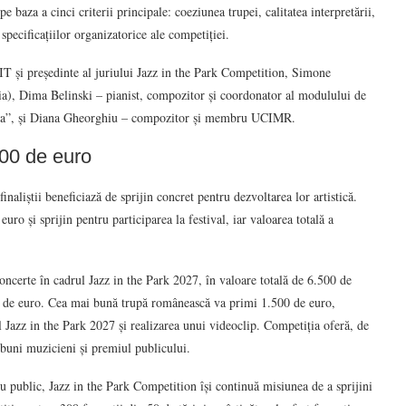
e baza a cinci criterii principale: coeziunea trupei, calitatea interpretării,
 specificațiilor organizatorice ale competiției.
IT și președinte al juriului Jazz in the Park Competition, Simone
a), Dima Belinski – pianist, compozitor și coordonator al modulului de
ma”, și Diana Gheorghiu – compozitor și membru UCIMR.
000 de euro
inaliștii beneficiază de sprijin concret pentru dezvoltarea lor artistică.
uro și sprijin pentru participarea la festival, iar valoarea totală a
concerte în cadrul Jazz in the Park 2027, în valoare totală de 6.500 de
00 de euro. Cea mai bună trupă românească va primi 1.500 de euro,
l Jazz in the Park 2027 și realizarea unui videoclip. Competiția oferă, de
buni muzicieni și premiul publicului.
ru public, Jazz in the Park Competition își continuă misiunea de a sprijini