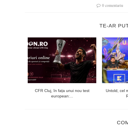
0 comentariu
TE-AR PU
formanța
CFR Cluj, în fața unui nou test
Untold, cel m
ta prin...
european:...
R
CO