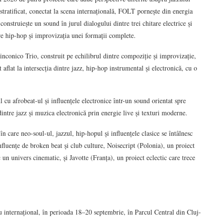
atificat, conectat la scena internațională, FOLT pornește din energia
construiește un sound în jurul dialogului dintre trei chitare electrice și
 hip-hop și improvizația unei formații complete.
inconico Trio, construit pe echilibrul dintre compoziție și improvizație,
aflat la intersecția dintre jazz, hip-hop instrumental și electronică, cu o
cu afrobeat-ul și influențele electronice într-un sound orientat spre
intre jazz și muzica electronică prin energie live și texturi moderne.
 care neo-soul-ul, jazzul, hip-hopul și influențele clasice se întâlnesc
nfluențe de broken beat și club culture, Noisecript (Polonia), un proiect
 un univers cinematic, și Javotte (Franța), un proiect eclectic care trece
riu internațional, în perioada 18–20 septembrie, în Parcul Central din Cluj-