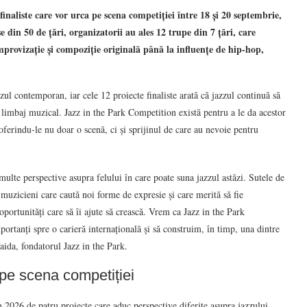
naliste care vor urca pe scena competiției între 18 și 20 septembrie,
 din 50 de țări, organizatorii au ales 12 trupe din 7 țări, care
a improvizație și compoziție originală până la influențe de hip-hop,
zzul contemporan, iar cele 12 proiecte finaliste arată că jazzul continuă să
or limbaj muzical. Jazz in the Park Competition există pentru a le da acestor
i, oferindu-le nu doar o scenă, ci și sprijinul de care au nevoie pentru
ulte perspective asupra felului în care poate suna jazzul astăzi. Sutele de
e muzicieni care caută noi forme de expresie și care merită să fie
oportunități care să îi ajute să crească. Vrem ca Jazz in the Park
mportanți spre o carieră internațională și să construim, în timp, una dintre
ida, fondatorul Jazz in the Park.
 pe scena competiției
 2026 de patru proiecte care aduc perspective diferite asupra jazzului