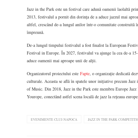
Jazz in the Park este un festival care adună oamenii laolaltă pri
2013, festivalul a pornit din dorința de a aduce jazzul mai aproa
altfel, crescând de-a lungul anilor într-o comunitate construită în
împreună.
De-a lungul timpului festivalul a fost finalist la European Fest
Festival in Europe. În 2027, festivalul va ajunge la cea de-a 15-
aduce oamenii mai aproape unii de alții.
Organizatorul proiectului este
Fapte
, o organizație dedicată de
culturale. Aceasta se află în spatele unor inițiative precum Jaz
of Music. Din 2018, Jazz in the Park este membru Europe Jazz N
Yourope, conectând astfel scena locală de jazz la rețeaua europe
EVENIMENTE CLUJ-NAPOCA
JAZZ IN THE PARK COMPETITI