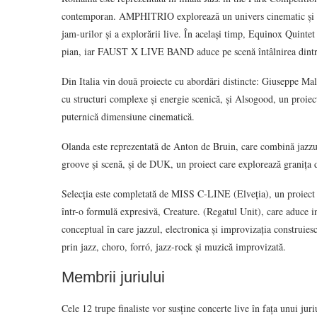
contemporan. AMPHITRIO explorează un univers cinematic și str
jam-urilor și a explorării live. În același timp, Equinox Quintet 
pian, iar FAUST X LIVE BAND aduce pe scenă întâlnirea dintre
Din Italia vin două proiecte cu abordări distincte: Giuseppe Mal
cu structuri complexe și energie scenică, și Alsogood, un proiect 
puternică dimensiune cinematică.
Olanda este reprezentată de Anton de Bruin, care combină jazzul 
groove și scenă, și de DUK, un proiect care explorează granița d
Selecția este completată de MISS C-LINE (Elveția), un proiect în
într-o formulă expresivă, Creature. (Regatul Unit), care aduce i
conceptual în care jazzul, electronica și improvizația construiesc
prin jazz, choro, forró, jazz-rock și muzică improvizată.
Membrii juriului
Cele 12 trupe finaliste vor susține concerte live în fața unui ju