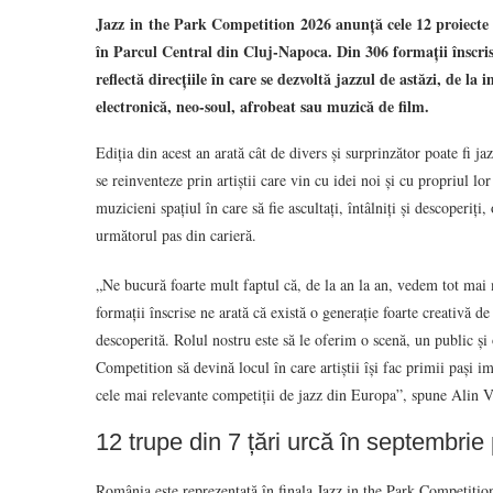
Jazz in the Park Competition 2026 anunță cele 12 proiecte fi
în Parcul Central din Cluj-Napoca. Din 306 formații înscrise
reflectă direcțiile în care se dezvoltă jazzul de astăzi, de l
electronică, neo-soul, afrobeat sau muzică de film.
Ediția din acest an arată cât de divers și surprinzător poate fi ja
se reinventeze prin artiștii care vin cu idei noi și cu propriul l
muzicieni spațiul în care să fie ascultați, întâlniți și descoperiț
următorul pas din carieră.
„Ne bucură foarte mult faptul că, de la an la an, vedem tot mai m
formații înscrise ne arată că există o generație foarte creativă d
descoperită. Rolul nostru este să le oferim o scenă, un public și 
Competition să devină locul în care artiștii își fac primii pași i
cele mai relevante competiții de jazz din Europa”, spune Alin Va
12 trupe din 7 țări urcă în septembrie
România este reprezentată în finala Jazz in the Park Competition