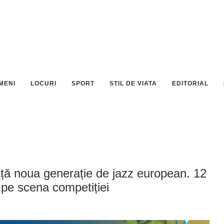
MENI
LOCURI
SPORT
STIL DE VIATA
EDITORIAL
ță noua generație de jazz european. 12
e pe scena competiției