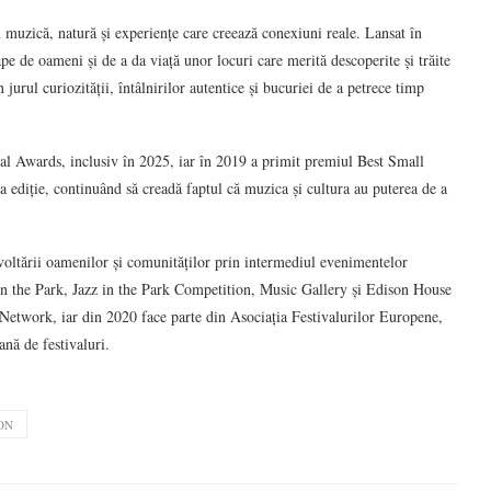
n muzică, natură și experiențe care creează conexiuni reale. Lansat în
pe de oameni și de a da viață unor locuri care merită descoperite și trăite
 jurul curiozității, întâlnirilor autentice și bucuriei de a petrece timp
ival Awards, inclusiv în 2025, iar în 2019 a primit premiul Best Small
a ediție, continuând să creadă faptul că muzica și cultura au puterea de a
zvoltării oamenilor și comunităților prin intermediul evenimentelor
z in the Park, Jazz in the Park Competition, Music Gallery și Edison House
etwork, iar din 2020 face parte din Asociația Festivalurilor Europene,
ană de festivaluri.
ON