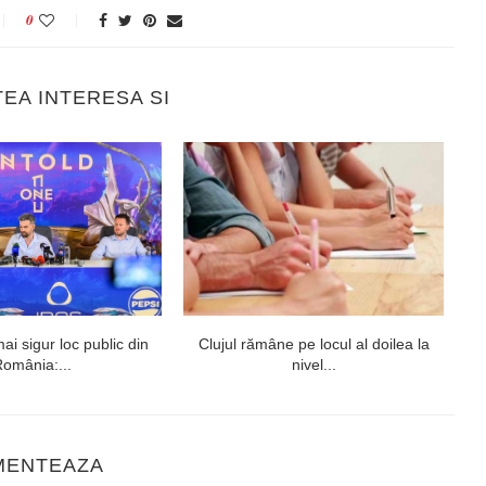
0
TEA INTERESA SI
ai sigur loc public din
Clujul rămâne pe locul al doilea la
Res
omânia:...
nivel...
MENTEAZA