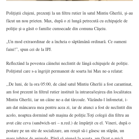
Polițiștii clujeni, prezenți la un filtru rutier în satul Mintiu Gherlii, și-au
făcut un nou prieten. Max, după o zi lungă petrecută cu echipajele de
poliție și-a găsit o familie cumsecade din comuna Cășeiu.
„Un mod extraordinar de a încheia o săptămână ordinară. Ce oameni
faini!”, spun cei de la IPJ.
Reflectând la povestea câinelui neclintit de lângă echipajele de poliție.
Polițistul care s-a îngrijit permanent de soarta lui Max ne-a relatat:
,,De luni, de la ora 05:00, de când satul Mintiu Gherlii a fost carantinat,
am fost prezent în filtrul rutier instituit la intrarea/ieșirea din localitatea
Mintiu Gherlii, iar un câine ne-a dat târcoale. Văzându-l înfometat, i-
am dat mâncarea mea pentru acea zi, iar de atunci a fost de neclintit din
acolo, noaptea dormind sub mașina de poliție.Toți colegii din filtru au
avut câte ceva (sandwich-uri – n.red.) de împărțit cu el. Vineri, după o
postare pe un site de socializare, am reușit să-i găsesc un stăpân, un
mare iubitor de animale. Până să ajungă la acesta, am făcut o mică