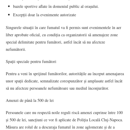
bazele sportive aflate în domeniul public al orașului.
Excepții doar la evenimente autorizate
Singurele situații în care fumatul va fi permis sunt evenimentele în aer
liber aprobate oficial, cu condiția ca organizatorii să amenajeze zone
special delimitate pentru fumători, astfel încât să nu afecteze
nefumătorii.
Spații speciale pentru fumători
Pentru a veni în sprijinul fumătorilor, autoritățile au început amenajarea
unor spații dedicate, semnalizate corespunzător și amplasate astfel încât
să nu afecteze persoanele nefumătoare sau mediul înconjurător.
Amenzi de până la 500 de lei
Persoanele care nu respectă noile reguli riscă amenzi cuprinse între 100
și 500 de lei, sancțiuni ce vor fi aplicate de Poliția Locală Cluj-Napoca.
Măsura are rolul de a descuraja fumatul în zone aglomerate și de a