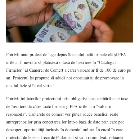
Potrivit unui proiect de lege depus Senatului, atât firmele cât și PFA-
urile ar fi nevoite să plătească o taxă de înscriere în ”Catalogul
Firmelor” al Camerei de Comerț a cărei valoare ar fi de 100 de euro pe
an. Proiectul își propune să aducă noi oportunități de promovare în
mediul fizic și în cel virtual.
Potrivit inițiatorilor proiectului prin obligativitatea achitării unei taxe
de înscriere de către toate firmele și PFA-urile la o ”valoare
rezonabilă”. Camerele de comerț vor putea aduce beneficii reale
antreprenorilor prin conectarea lor într-o bază de date prin care pot
descoperi oportunități inclusiv în domeniul online. În cazul în care
proiectul de lege ar trece de Parlament și va fi promulgat, valoarea