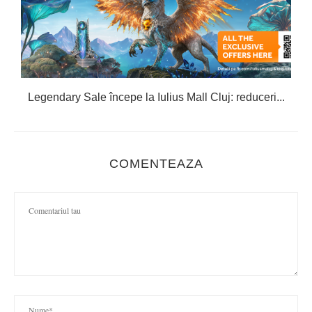
Legendary Sale începe la Iulius Mall Cluj: reduceri...
C
COMENTEAZA