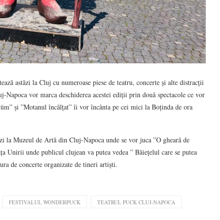
ză astăzi la Cluj cu numeroase piese de teatru, concerte și alte distracții
uj-Napoca vor marca deschiderea acestei ediții prin două spectacole ce vor
üm” și ”Motanul încălțat” îi vor încânta pe cei mici la Boținda de ora
stăzi la Muzeul de Artă din Cluj-Napoca unde se vor juca ”O gheară de
ața Unirii unde publicul clujean va putea vedea ” Băiețelul care se putea
ra de concerte organizate de tineri artiști.
FESTIVALUL WONDERPUCK
TEATRUL PUCK CLUJ-NAPOCA