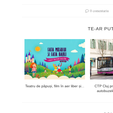
0 comentariu
TE-AR PU
ii medicale
Teatru de păpuși, film în aer liber și...
CTP Cluj p
 de...
autobuzelo