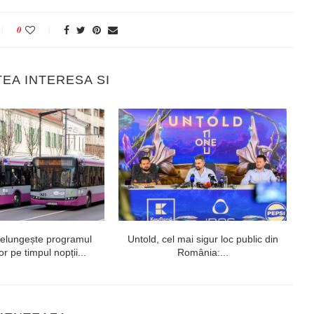
0
TEA INTERESA SI
relungește programul
Untold, cel mai sigur loc public din
r pe timpul nopții...
România:...