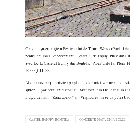
Cea de-a șasea ediție a Festivalului de Teatru WonderPuck debutea
pentru cei mici. Reprezentanții Teatrului de Păpuși Puck din Cl
avea loc la Castelul Banffy din Bonțida. ”Aventurile lui Plüm-Pl
10:00 și 11:00.
Alte reprezentații artistice pe placul celor mici vor avea loc a
ajutor”, ”Șoricelul animator” și ”Vrăjitorul din Oz” dar și în Pi
mușca de nas”, ”Zâna apelor” și ”Vrăjitoarea” și se va putea bucu
CASTEL BANFFY BONTIDA
CONCERTE PIATA UNIRII CLUJ