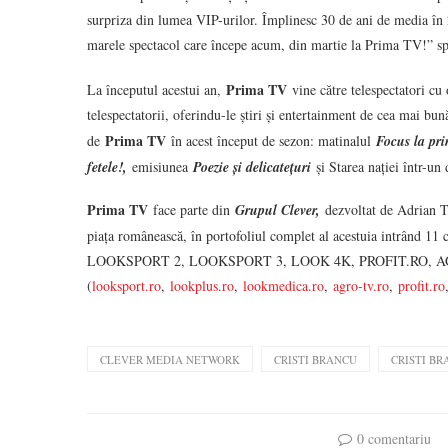
surpriza din lumea VIP-urilor. Împlinesc 30 de ani de media în 20
marele spectacol care începe acum, din martie la Prima TV!” sp
Prima TV
La începutul acestui an,
vine către telespectatori cu
telespectatorii, oferindu-le știri și entertainment de cea mai bu
Prima TV
de
în acest început de sezon: matinalul
Focus la pr
fetele!,
emisiunea
Poezie și delicatețuri
și Starea nației într-u
Prima TV
face parte din
Grupul Clever,
dezvoltat de Adrian 
piața românească, în portofoliul complet al acestuia intrâ
LOOKSPORT 2, LOOKSPORT 3, LOOK 4K, PROFIT.RO, AGR
(
looksport.ro
,
lookplus.ro
,
lookmedica.ro
,
agro-tv.ro
,
profit.ro
CLEVER MEDIA NETWORK
CRISTI BRANCU
CRISTI BR
0 comentariu