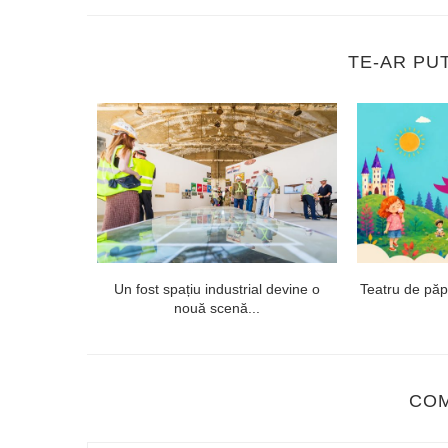
TE-AR PU
onsai și
Un fost spațiu industrial devine o
Teatru de păpuș
nouă scenă...
CO