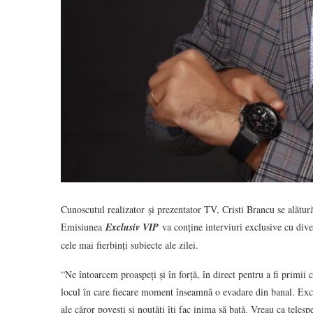
Cunoscutul realizator și prezentator TV, Cristi Brancu se alătur
Emisiunea
Exclusiv VIP
va conține interviuri exclusive cu dive
cele mai fierbinți subiecte ale zilei.
“Ne întoarcem proaspeți și în forță, în direct pentru a fi prim
locul în care fiecare moment înseamnă o evadare din banal. Exc
ale căror povesti și noutăți îți fac inima să bată. Vreau ca telespe