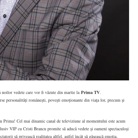
Prima TV
ă noilor vedete care vor fi văzute din martie la
.
rse personalități românești, povești emoționante din viața lor, precum și
ii cu Prima! Cel mai dinamic canal de televiziune al momentului este acum
lusiv VIP cu Cristi Brancu promite să aducă vedete și oameni spectaculoși
ctatorii să privească realitatea altfel, astfel încât să găsească emoția,