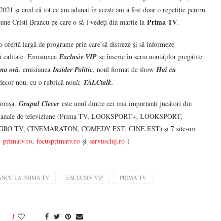
21 și cred că tot ce am adunat în acești ani a fost doar o repetiție pentru
Prima TV
une Cristi Brancu pe care o să-l vedeți din martie la
.
 o ofertă largă de programe prin care să distreze și să informeze
nă calitate. Emisiunea
Exclusiv VIP
se înscrie în seria noutăților pregătite
ima oră
, emisiunea
Insider Politic
, noul format de show
Hai cu
n decor nou, cu o rubrică nouă:
TÂLCtalk.
Tomșa.
Grupul Clever
este unul dintre cei mai importanți jucători din
nd 11 canale de televiziune (Prima TV, LOOKSPORT+, LOOKSPORT,
O TV, CINEMARATON, COMEDY EST, CINE EST) și 7 site-uri
,
primatv.ro
,
focusprimatv.ro
și
servuscluj.ro
)
ANCU LA PRIMA TV
EXCLUSIV VIP
PRIMA TV
1