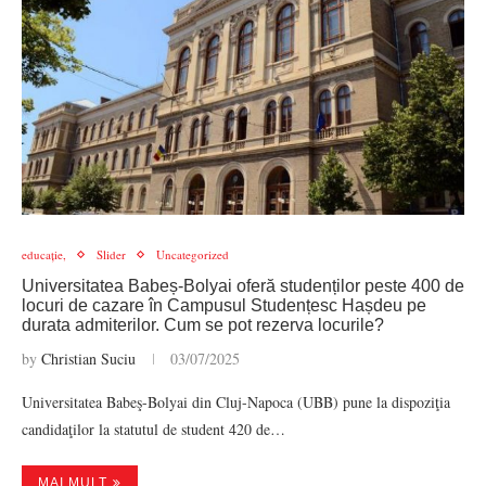
educație,
Slider
Uncategorized
Universitatea Babeș-Bolyai oferă studenților peste 400 de
locuri de cazare în Campusul Studențesc Hașdeu pe
durata admiterilor. Cum se pot rezerva locurile?
by
Christian Suciu
03/07/2025
Universitatea Babeş-Bolyai din Cluj-Napoca (UBB) pune la dispoziţia
candidaţilor la statutul de student 420 de…
MAI MULT