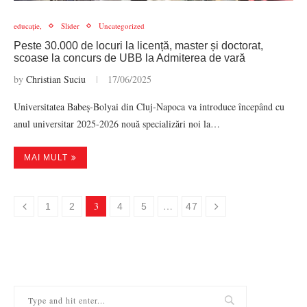
educație,
Slider
Uncategorized
Peste 30.000 de locuri la licență, master și doctorat,
scoase la concurs de UBB la Admiterea de vară
by
Christian Suciu
17/06/2025
Universitatea Babeș-Bolyai din Cluj-Napoca va introduce începând cu
anul universitar 2025-2026 nouă specializări noi la…
MAI MULT
3
…
1
2
4
5
47