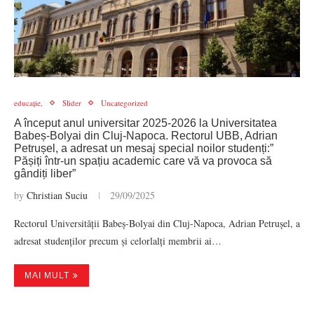
educație,
Slider
Uncategorized
A început anul universitar 2025-2026 la Universitatea
Babeș-Bolyai din Cluj-Napoca. Rectorul UBB, Adrian
Petrușel, a adresat un mesaj special noilor studenți:”
Pășiți într-un spațiu academic care vă va provoca să
gândiți liber”
by
Christian Suciu
29/09/2025
Rectorul Universității Babeș-Bolyai din Cluj-Napoca, Adrian Petrușel, a
adresat studenților precum și celorlalți membrii ai…
MAI MULT