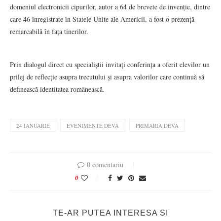
domeniul electronicii cipurilor, autor a 64 de brevete de invenție, dintre
care 46 înregistrate în Statele Unite ale Americii, a fost o prezență
remarcabilă în fața tinerilor.
Prin dialogul direct cu specialiștii invitați conferința a oferit elevilor un
prilej de reflecție asupra trecutului și asupra valorilor care continuă să
definească identitatea românească.
24 IANUARIE
EVENIMENTE DEVA
PRIMARIA DEVA
0 comentariu
0
TE-AR PUTEA INTERESA SI