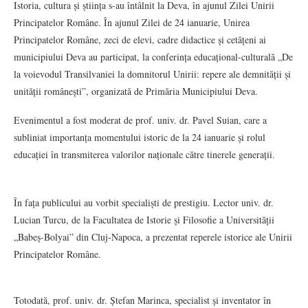
Istoria, cultura și știința s-au întâlnit la Deva, în ajunul Zilei Unirii
Principatelor Române. În ajunul Zilei de 24 ianuarie, Unirea
Principatelor Române, zeci de elevi, cadre didactice și cetățeni ai
municipiului Deva au participat, la conferința educațional-culturală „De
la voievodul Transilvaniei la domnitorul Unirii: repere ale demnității și
unității românești”, organizată de Primăria Municipiului Deva.
Evenimentul a fost moderat de prof. univ. dr. Pavel Suian, care a
subliniat importanța momentului istoric de la 24 ianuarie și rolul
educației în transmiterea valorilor naționale către tinerele generații.
În fața publicului au vorbit specialiști de prestigiu. Lector univ. dr.
Lucian Turcu, de la Facultatea de Istorie și Filosofie a Universității
„Babeș-Bolyai” din Cluj-Napoca, a prezentat reperele istorice ale Unirii
Principatelor Române.
Totodată, prof. univ. dr. Ștefan Marinca, specialist și inventator în