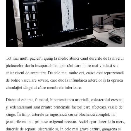
Tot mai mulți pacienți ajung la medic atunci când durerile de la nivelul
picioarelor devin insuportabile, apar răni care nu se mai vindecă sau
chiar riscul de amputare. De cele mai multe ori, cauza este reprezentată
de bolile vasculare severe, care duc la înfundarea arterelor și la oprirea
circulației sângelui către membrele inferioare.
Diabetul zaharat, fumatul, hipertensiunea arterială, colesterolul crescut
și sedentarismul sunt printre principalii factori care afectează vasele de
sânge. În timp, arterele se îngustează sau se blochează complet, iar
țesuturile nu mai primesc oxigenul necesar. Astfel apar durerile în mers,
durerile de repaus, ulceratiile și, în cele mai grave cazuri, gangrena și