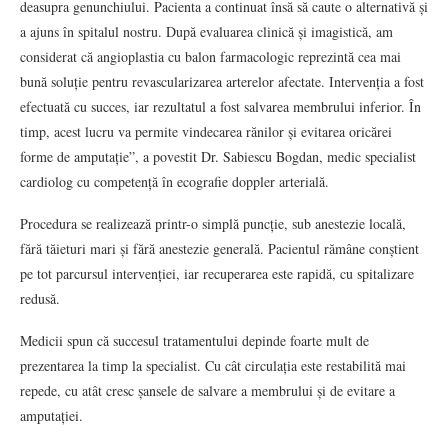
deasupra genunchiului. Pacienta a continuat însă să caute o alternativă și
a ajuns în spitalul nostru. După evaluarea clinică și imagistică, am
considerat că angioplastia cu balon farmacologic reprezintă cea mai
bună soluție pentru revascularizarea arterelor afectate. Intervenția a fost
efectuată cu succes, iar rezultatul a fost salvarea membrului inferior. În
timp, acest lucru va permite vindecarea rănilor și evitarea oricărei
forme de amputație”, a povestit Dr. Sabiescu Bogdan, medic specialist
cardiolog cu competență în ecografie doppler arterială.
Procedura se realizează printr-o simplă puncție, sub anestezie locală,
fără tăieturi mari și fără anestezie generală. Pacientul rămâne conștient
pe tot parcursul intervenției, iar recuperarea este rapidă, cu spitalizare
redusă.
Medicii spun că succesul tratamentului depinde foarte mult de
prezentarea la timp la specialist. Cu cât circulația este restabilită mai
repede, cu atât cresc șansele de salvare a membrului și de evitare a
amputației.