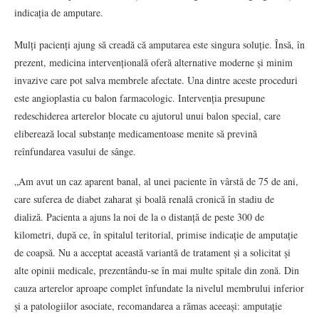
indicația de amputare.
Mulți pacienți ajung să creadă că amputarea este singura soluție. Însă, în
prezent, medicina intervențională oferă alternative moderne și minim
invazive care pot salva membrele afectate. Una dintre aceste proceduri
este angioplastia cu balon farmacologic. Intervenția presupune
redeschiderea arterelor blocate cu ajutorul unui balon special, care
eliberează local substanțe medicamentoase menite să prevină
reînfundarea vasului de sânge.
„Am avut un caz aparent banal, al unei paciente în vârstă de 75 de ani,
care suferea de diabet zaharat și boală renală cronică în stadiu de
dializă. Pacienta a ajuns la noi de la o distanță de peste 300 de
kilometri, după ce, în spitalul teritorial, primise indicație de amputație
de coapsă. Nu a acceptat această variantă de tratament și a solicitat și
alte opinii medicale, prezentându-se în mai multe spitale din zonă. Din
cauza arterelor aproape complet înfundate la nivelul membrului inferior
și a patologiilor asociate, recomandarea a rămas aceeași: amputație