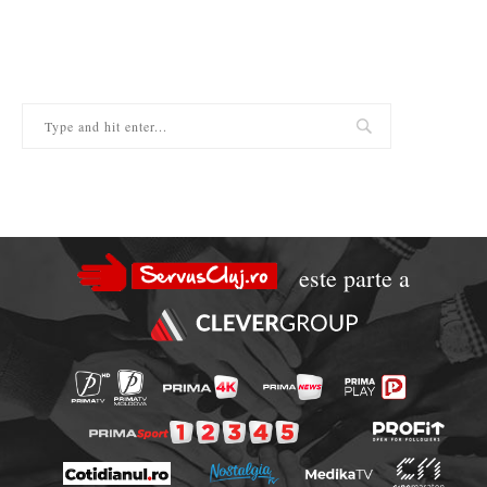
este parte a