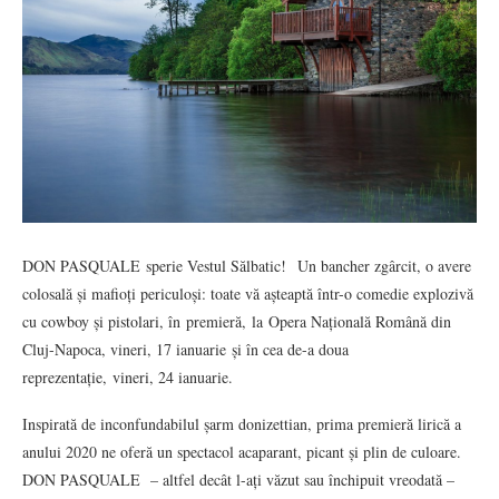
DON PASQUALE sperie Vestul Sălbatic! Un bancher zgârcit, o avere
colosală și mafioți periculoși: toate vă așteaptă într-o comedie explozivă
cu cowboy și pistolari, în premieră, la Opera Națională Română din
Cluj-Napoca, vineri, 17 ianuarie și în cea de-a doua
reprezentație, vineri, 24 ianuarie.
Inspirată de inconfundabilul șarm donizettian, prima premieră lirică a
anului 2020 ne oferă un spectacol acaparant, picant și plin de culoare.
DON PASQUALE – altfel decât l-ați văzut sau închipuit vreodată –