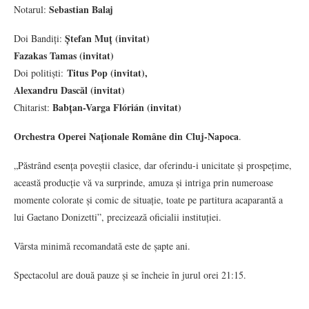
Sebastian Balaj
Notarul:
Ștefan Muț (invitat)
Doi Bandiți:
Fazakas Tamas (invitat)
Titus Pop (invitat),
Doi politiști:
Alexandru Dascăl (invitat)
Babțan-Varga Flórián (invitat)
Chitarist:
Orchestra Operei Naționale Române din Cluj-Napoca
.
„Păstrând esența poveștii clasice, dar oferindu-i unicitate și prospețime,
această producție vă va surprinde, amuza și intriga prin numeroase
momente colorate și comic de situație, toate pe partitura acaparantă a
lui Gaetano Donizetti”, precizează oficialii instituției.
Vârsta minimă recomandată este de șapte ani.
Spectacolul are două pauze și se încheie în jurul orei 21:15.