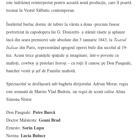
este îndrăzneț reinterpretat pentru această nouă producție, care îl poartă
tocmai în Vestul Sălbatic contemporan.
Înstăritul burlac dornic de iubire la vârsta a doua -precum fusese
portretizat în capodopera lui G. Donizetti- a stârnit râsete și aplauze
încă din seara premierei sale absolute din 3 ianuarie 1843, la
Teatrul
Italian
din Paris, reprezentând apogeul operei bufe din secolul al 19-
lea. Acum trece granițele spațiale și imaginare, într-o poveste cu
mafioți, cowboy și pistolari fioroși – cu toții îl cunosc pe Don Pasquale,
bancher vestit și șef de Familie mafiotă.
Spectacolul se desfășoară sub bagheta dirijorului Adrian Morar, regia
este semnată de Marius Vlad Budoiu, iar regia de scenă culise Alina
Simona Nistor.
Petre Burcă
Don Pasquale:
Geani Brad
Doctor Malatesta:
Sorin Lupu
Ernesto:
Lucia Bulucz
Norina: