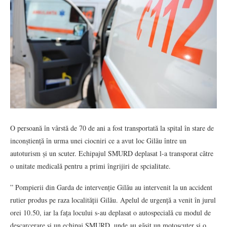
O persoană în vârstă de 70 de ani a fost transportată la spital în stare de
inconștiență în urma unei ciocniri ce a avut loc Gilău între un
autoturism și un scuter. Echipajul SMURD deplasat l-a transporat către
o unitate medicală pentru a primi îngrijiri de spcialitate.
” Pompierii din Garda de intervenție Gilău au intervenit la un accident
rutier produs pe raza localității Gilău. Apelul de urgență a venit în jurul
orei 10.50, iar la fața locului s-au deplasat o autospecială cu modul de
descarcerare și un echipaj SMURD, unde au găsit un motoscuter și o