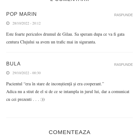
POP MARIN
RASPUNDE
28/10/2022 - 20:12
Este foarte periculos drumul de Gilau. Sa speram dupa ce va fi gata
centura Clujului sa avem un trafic mai in siguranta.
BULA
RASPUNDE
29/10/2022 - 00:30
Pacientul “era în stare de inconștiență și era cooperant.”
Adica nu a stiut de el si de ce se intampla in jurul lui, dar a comunicat
cu cei prezenti . . . :))
COMENTEAZA