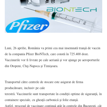
Luni, 26 aprilie, România va primi cea mai insemnată tranșă de vaccin
de la compania Pfizer BioNTech, care constă în 725.400 doze.
Vaccinurile vor fi livrate pe cale aeriană și vor ajunge pe aeroporturile
din Otopeni, Cluj-Napoca și Timișoara.
Transportul către centrele de stocare este asigurat de firma
producătoare, inclusiv pe cale
terestră. Vaccinurile sunt transportate în condiții optime de siguranță, în
containere speciale, cu gheață carbonică și folie etanșă.
Astfel, procesul de vaccinare continuă atât în centrele din București, cât