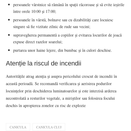
persoanele vârstnice să rămână în spații răcoroase și să evite ieșirile
între orele 10:00 și 17:00;
persoanele în vârstă, bolnave sau cu dizabilități care locuiesc
singure să fie vizitate zilnic de rude sau vecini;
supravegherea permanentă a copiilor și evitarea locurilor de joacă
expuse direct razelor soarelui;
purtarea unor haine lejere, din bumbac și în culori deschise.
Atenție la riscul de incendii
Autoritățile atrag atenția și asupra pericolului crescut de incendii în
această perioadă. Se recomandă verificarea și aerisirea podurilor
locuințelor prin deschiderea luminatoarelor și este interzisă arderea
necontrolată a resturilor vegetale, a miriștilor sau folosirea focului
deschis în apropierea zonelor cu risc de explozie
CANICULA
CANICULA CLUJ