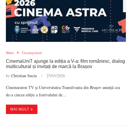
Slider
Uncategorized
CinemaUniT ajunge la ediția a V-a: film românesc, dialog
multicultural și invitați de marcă la Brașov
by
Christian Suciu
25/03/2026
Cinemaraton TV și Universitatea Transilvania din Brașov anunță cea
de-a cincea ediție a festivalului de…
MAI MULT