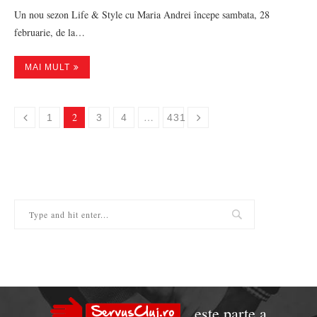
Un nou sezon Life & Style cu Maria Andrei începe sambata, 28
februarie, de la…
MAI MULT
2
…
1
3
4
431
este parte a