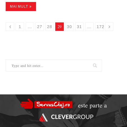
MAI MULT
…
29
…
1
27
28
30
31
172
este parte a