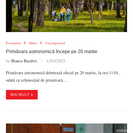
Eveniment
Slider
Uncategorized
Primăvara astronomică începe pe 20 martie
by
Bianca Baraboi
12/03/2025
Primăvara astronomică debutează oficial pe 20 martie, la ora 11:01,
odată cu echinocțiul de primăvară.…
MAI MULT