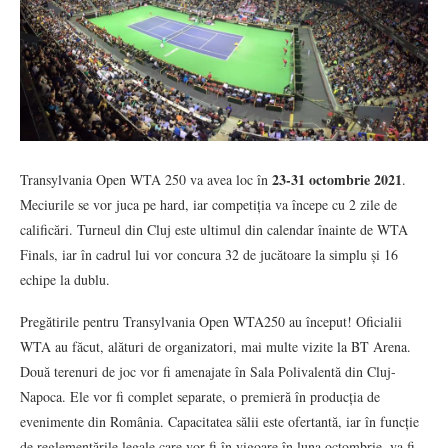
23-31 octombrie 2021
Transylvania Open WTA 250 va avea loc în
.
Meciurile se vor juca pe hard, iar competiția va începe cu 2 zile de
calificări. Turneul din Cluj este ultimul din calendar înainte de WTA
Finals, iar în cadrul lui vor concura 32 de jucătoare la simplu și 16
echipe la dublu.
Pregătirile pentru Transylvania Open WTA250 au început! Oficialii
WTA au făcut, alături de organizatori, mai multe vizite la BT Arena.
Două terenuri de joc vor fi amenajate în Sala Polivalentă din Cluj-
Napoca. Ele vor fi complet separate, o premieră în producția de
evenimente din România. Capacitatea sălii este ofertantă, iar în funcție
de reglementările legale care vor fi în vigoare în luna octombrie, va fi