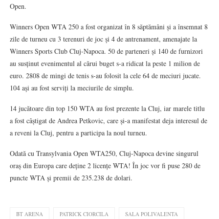
Open.
Winners Open WTA 250 a fost organizat în 8 săptămâni și a însemnat 8
zile de turneu cu 3 terenuri de joc și 4 de antrenament, amenajate la
Winners Sports Club Cluj-Napoca. 50 de parteneri și 140 de furnizori
au susținut evenimentul al cărui buget s-a ridicat la peste 1 milion de
euro. 2808 de mingi de tenis s-au folosit la cele 64 de meciuri jucate.
104 ași au fost serviți la meciurile de simplu.
14 jucătoare din top 150 WTA au fost prezente la Cluj, iar marele titlu
a fost câștigat de Andrea Petkovic, care și-a manifestat deja interesul de
a reveni la Cluj, pentru a participa la noul turneu.
Odată cu Transylvania Open WTA250, Cluj-Napoca devine singurul
oraș din Europa care deține 2 licențe WTA! În joc vor fi puse 280 de
puncte WTA și premii de 235.238 de dolari.
BT ARENA
PATRICK CIORCILA
SALA POLIVALENTA