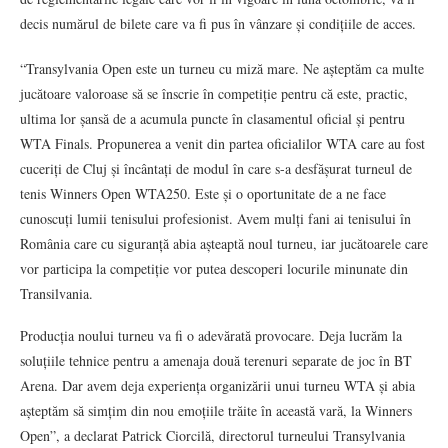
decis numărul de bilete care va fi pus în vânzare și condițiile de acces.
“Transylvania Open este un turneu cu miză mare. Ne așteptăm ca multe
jucătoare valoroase să se înscrie în competiție pentru că este, practic,
ultima lor șansă de a acumula puncte în clasamentul oficial și pentru
WTA Finals. Propunerea a venit din partea oficialilor WTA care au fost
cuceriți de Cluj și încântați de modul în care s-a desfășurat turneul de
tenis Winners Open WTA250. Este și o oportunitate de a ne face
cunoscuți lumii tenisului profesionist. Avem mulți fani ai tenisului în
România care cu siguranță abia așteaptă noul turneu, iar jucătoarele care
vor participa la competiție vor putea descoperi locurile minunate din
Transilvania.
Producția noului turneu va fi o adevărată provocare. Deja lucrăm la
soluțiile tehnice pentru a amenaja două terenuri separate de joc în BT
Arena. Dar avem deja experiența organizării unui turneu WTA și abia
așteptăm să simțim din nou emoțiile trăite în această vară, la Winners
Open”, a declarat Patrick Ciorcilă, directorul turneului Transylvania