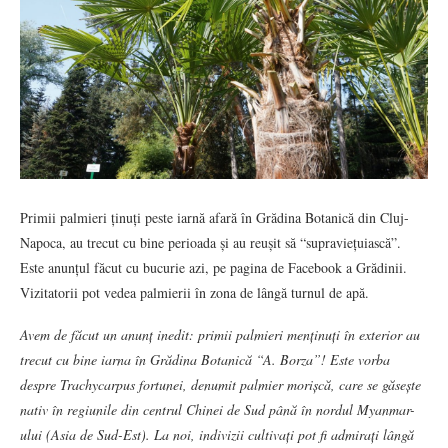
Primii palmieri ținuți peste iarnă afară în Grădina Botanică din Cluj-
Napoca, au trecut cu bine perioada și au reușit să “supraviețuiască”.
Este anunțul făcut cu bucurie azi, pe pagina de Facebook a Grădinii.
Vizitatorii pot vedea palmierii în zona de lângă turnul de apă.
Avem de făcut un anunț inedit: primii palmieri menținuți în exterior au
trecut cu bine iarna în Grădina Botanică “A. Borza”! Este vorba
despre Trachycarpus fortunei, denumit palmier morișcă, care se găsește
nativ în regiunile din centrul Chinei de Sud până în nordul Myanmar-
ului (Asia de Sud-Est). La noi, indivizii cultivați pot fi admirați lângă