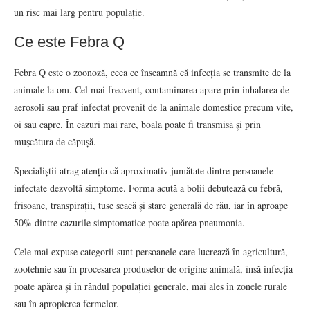
un risc mai larg pentru populație.
Ce este Febra Q
Febra Q este o zoonoză, ceea ce înseamnă că infecția se transmite de la
animale la om. Cel mai frecvent, contaminarea apare prin inhalarea de
aerosoli sau praf infectat provenit de la animale domestice precum vite,
oi sau capre. În cazuri mai rare, boala poate fi transmisă și prin
mușcătura de căpușă.
Specialiștii atrag atenția că aproximativ jumătate dintre persoanele
infectate dezvoltă simptome. Forma acută a bolii debutează cu febră,
frisoane, transpirații, tuse seacă și stare generală de rău, iar în aproape
50% dintre cazurile simptomatice poate apărea pneumonia.
Cele mai expuse categorii sunt persoanele care lucrează în agricultură,
zootehnie sau în procesarea produselor de origine animală, însă infecția
poate apărea și în rândul populației generale, mai ales în zonele rurale
sau în apropierea fermelor.