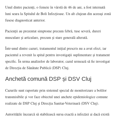
Unul dintre pacienți, o femeie în vârstă de 46 de ani, a fost internată
luni seara la Spitalul de Boli Infecțioase. Un alt clujean din aceeași zonă
fusese diagnosticat anterior.
Pacienții au prezentat simptome precum febră, tuse severă, dureri
musculare și articulare, precum și stare generală alterată.
Într-unul dintre cazuri, tratamentul inițial prescris nu a avut efect, iar
pacientul a revenit la spital pentru investigații suplimentare și tratament
specific. În urma analizelor de laborator, cazul urmează să fie investigat
de Direcția de Sănătate Publică (DSP) Cluj.
Anchetă comună DSP și DSV Cluj
Cazurile sunt raportate prin sistemul special de monitorizare a bolilor
transmisibile și vor face obiectul unei anchete epidemiologice comune
realizate de DSP Cluj și Direcția Sanitar-Veterinară (DSV Cluj).
Autoritățile încearcă să stabilească sursa exactă a infecției și dacă există