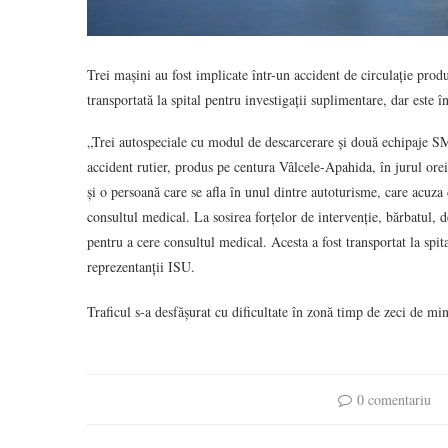
Trei mașini au fost implicate într-un accident de circulație pro
transportată la spital pentru investigații suplimentare, dar este î
„Trei autospeciale cu modul de descarcerare și două echipaje S
accident rutier, produs pe centura Vâlcele-Apahida, în jurul ore
și o persoană care se afla în unul dintre autoturisme, care acuza d
consultul medical. La sosirea forțelor de intervenție, bărbatul, d
pentru a cere consultul medical. Acesta a fost transportat la spita
reprezentanții ISU.
Traficul s-a desfășurat cu dificultate în zonă timp de zeci de mi
0 comentariu