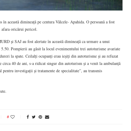
dus în această dimineață pe centura Vâlcele- Apahida. O persoană a fost
n afara oricărui pericol.
MURD și SAJ au fost alertate în această dimineață ca urmare a unui
i 5.50. Pompierii au găsit la locul evenimentului trei autoturisme avariate
ureri la spate. Ceilalți ocupanți erau ieșiți din autoturisme și au refuzat
e circa 40 de ani, s-a ridicat singur din autoturism și a venit la ambulanță
l pentru investigații și tratamente de specialitate”, au transmis
nute.
0