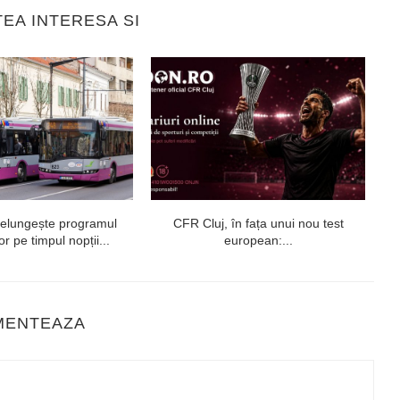
TEA INTERESA SI
relungește programul
CFR Cluj, în fața unui nou test
U
r pe timpul nopții...
european:...
MENTEAZA