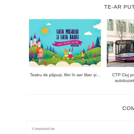
TE-AR PU
ii medicale
Teatru de păpuși, film în aer liber și...
CTP Cluj p
 de...
autobuzelo
CO