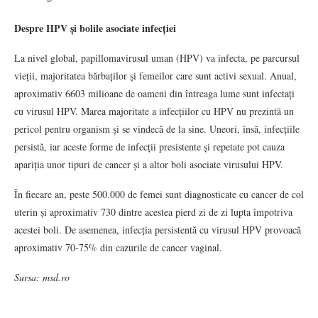
Despre HPV și bolile asociate infecției
La nivel global, papillomavirusul uman (HPV) va infecta, pe parcursul
vieții, majoritatea bărbaților și femeilor care sunt activi sexual. Anual,
aproximativ 6603 milioane de oameni din întreaga lume sunt infectați
cu virusul HPV. Marea majoritate a infecțiilor cu HPV nu prezintă un
pericol pentru organism și se vindecă de la sine. Uneori, însă, infecțiile
persistă, iar aceste forme de infecții presistente și repetate pot cauza
apariția unor tipuri de cancer și a altor boli asociate virusului HPV.
În fiecare an, peste 500.000 de femei sunt diagnosticate cu cancer de col
uterin și aproximativ 730 dintre acestea pierd zi de zi lupta împotriva
acestei boli. De asemenea, infecția persistentă cu virusul HPV provoacă
aproximativ 70-75% din cazurile de cancer vaginal.
Sursa: msd.ro