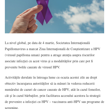
La nivel global, pe data de 4 martie, Societatea Internațională
Papillomavirus a marcat Ziua Internațională de Conștientizare a HPV
(virusul papilloma uman) pentru a atrage atenția asupra riscurilor
asociate infecției cu acest virus și a modalităților prin care pot fi
prevenite bolile cauzate de virusul HPV.
Activitățile derulate în întreaga lume cu ocazia acestei zile au drept
obiectiv încurajarea autorităților să ia măsuri în vederea reducerii
numărului de cazuri de cancer cauzate de HPV, atât în cazul femeilor,
cât și în cazul bărbaților, prin facilitarea accesului acestora la strategii
de prevenire a infecției cu HPV – vaccinarea anti-HPV sau programe de
screening.