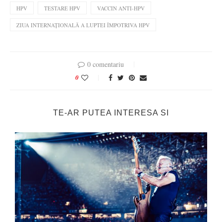
HPV
TESTARE HPV
VACCIN ANTI-HPV
ZIUA INTERNAȚIONALĂ A LUPTEI ÎMPOTRIVA HPV
0 comentariu
0
TE-AR PUTEA INTERESA SI