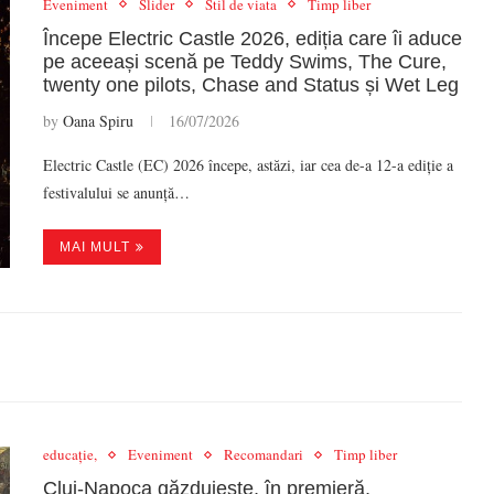
Eveniment
Slider
Stil de viata
Timp liber
Începe Electric Castle 2026, ediția care îi aduce
pe aceeași scenă pe Teddy Swims, The Cure,
twenty one pilots, Chase and Status și Wet Leg
by
Oana Spiru
16/07/2026
Electric Castle (EC) 2026 începe, astăzi, iar cea de-a 12-a ediție a
festivalului se anunță…
MAI MULT
educație,
Eveniment
Recomandari
Timp liber
Cluj-Napoca găzduiește, în premieră,