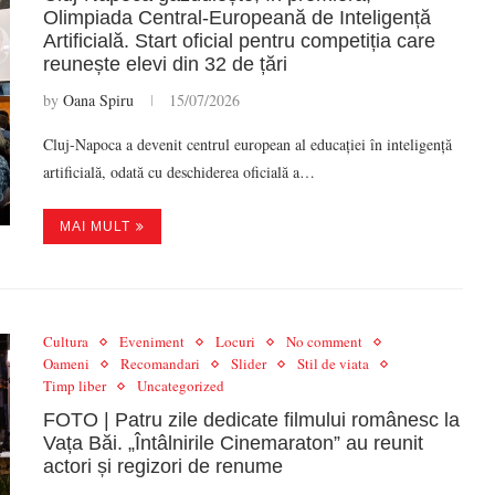
Olimpiada Central-Europeană de Inteligență
Artificială. Start oficial pentru competiția care
reunește elevi din 32 de țări
by
Oana Spiru
15/07/2026
Cluj-Napoca a devenit centrul european al educației în inteligență
artificială, odată cu deschiderea oficială a…
MAI MULT
Cultura
Eveniment
Locuri
No comment
Oameni
Recomandari
Slider
Stil de viata
Timp liber
Uncategorized
FOTO | Patru zile dedicate filmului românesc la
Vața Băi. „Întâlnirile Cinemaraton” au reunit
actori și regizori de renume