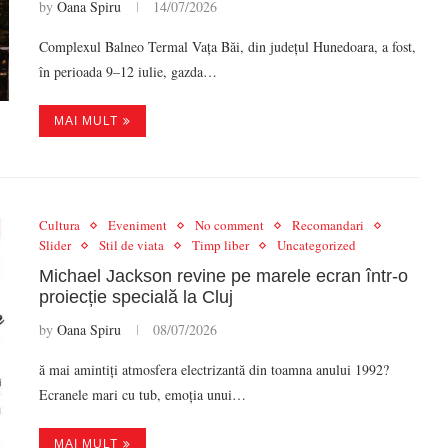
by
Oana Spiru
14/07/2026
Complexul Balneo Termal Vața Băi, din județul Hunedoara, a fost,
în perioada 9–12 iulie, gazda…
MAI MULT
Cultura
Eveniment
No comment
Recomandari
Slider
Stil de viata
Timp liber
Uncategorized
Michael Jackson revine pe marele ecran într-o
proiecție specială la Cluj
by
Oana Spiru
08/07/2026
ă mai amintiți atmosfera electrizantă din toamna anului 1992?
Ecranele mari cu tub, emoția unui…
MAI MULT