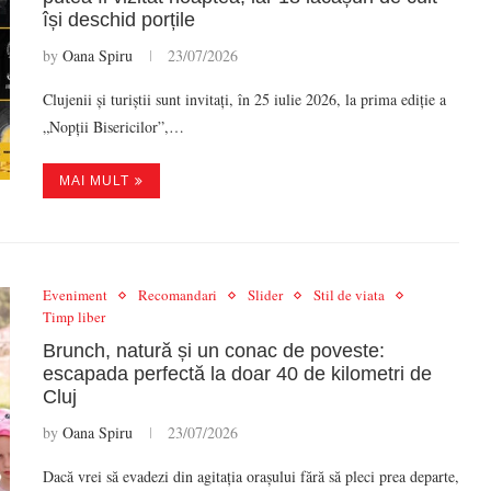
își deschid porțile
by
Oana Spiru
23/07/2026
Clujenii și turiștii sunt invitați, în 25 iulie 2026, la prima ediție a
„Nopții Bisericilor”,…
MAI MULT
Eveniment
Recomandari
Slider
Stil de viata
Timp liber
Brunch, natură și un conac de poveste:
escapada perfectă la doar 40 de kilometri de
Cluj
by
Oana Spiru
23/07/2026
Dacă vrei să evadezi din agitația orașului fără să pleci prea departe,