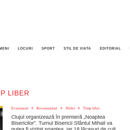
MENI
LOCURI
SPORT
STIL DE VIATA
EDITORIAL
MP LIBER
Eveniment
Recomandari
Slider
Timp liber
Clujul organizează în premieră „Noaptea
Bisericilor”. Turnul Bisericii Sfântul Mihail va
putea fi vizitat noaptea, iar 18 lăcașuri de cult