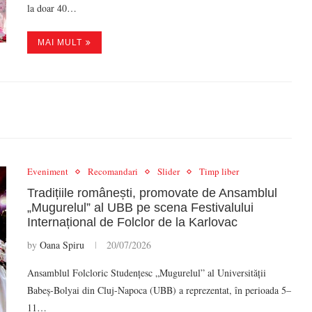
la doar 40…
MAI MULT
Eveniment
Recomandari
Slider
Timp liber
Tradițiile românești, promovate de Ansamblul
„Mugurelul” al UBB pe scena Festivalului
Internațional de Folclor de la Karlovac
by
Oana Spiru
20/07/2026
Ansamblul Folcloric Studențesc „Mugurelul” al Universității
Babeș-Bolyai din Cluj-Napoca (UBB) a reprezentat, în perioada 5–
11…