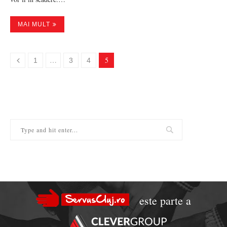
MAI MULT
…
5
1
3
4
este parte a