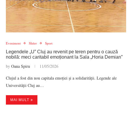
Eveniment
Slider
Sport
Legendele „U” Cluj au revenit pe teren pentru o cauză
nobilă: meci caritabil emoționant la Sala „Horia Demian”
by
Oana Spiru
11/05/2026
Clujul a fost din nou capitala emoției și a solidarității. Legende ale
Universității Cluj au…
MAI MULT