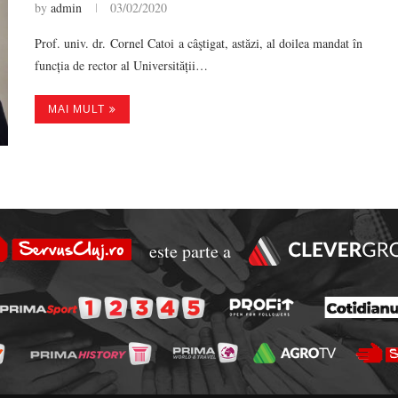
by
admin
03/02/2020
Prof. univ. dr. Cornel Catoi a câştigat, astăzi, al doilea mandat în
funcția de rector al Universității…
MAI MULT
este parte a