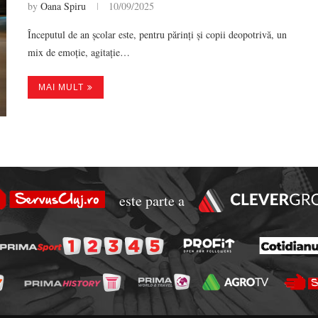
by
Oana Spiru
10/09/2025
Începutul de an școlar este, pentru părinți și copii deopotrivă, un
mix de emoție, agitație…
MAI MULT
este parte a