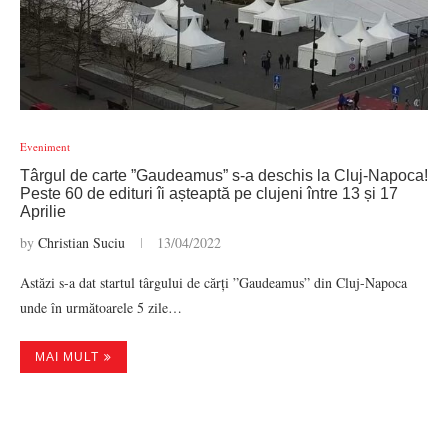
Eveniment
Târgul de carte ”Gaudeamus” s-a deschis la Cluj-Napoca!
Peste 60 de edituri îi așteaptă pe clujeni între 13 și 17
Aprilie
by
Christian Suciu
13/04/2022
Astăzi s-a dat startul târgului de cărți ”Gaudeamus” din Cluj-Napoca
unde în următoarele 5 zile…
MAI MULT