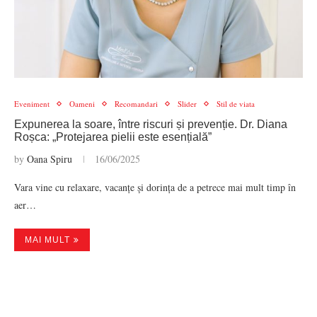
Eveniment
Oameni
Recomandari
Slider
Stil de viata
Expunerea la soare, între riscuri și prevenție. Dr. Diana
Roșca: „Protejarea pielii este esențială”
by
Oana Spiru
16/06/2025
Vara vine cu relaxare, vacanțe și dorința de a petrece mai mult timp în
aer…
MAI MULT