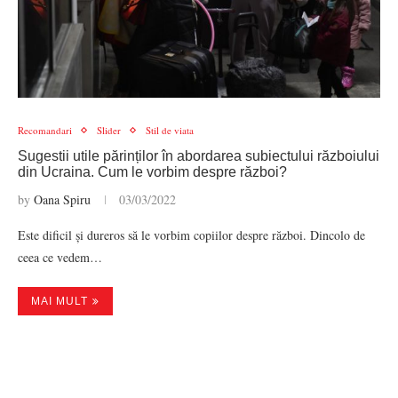
Recomandari
Slider
Stil de viata
Sugestii utile părinților în abordarea subiectului războiului
din Ucraina. Cum le vorbim despre război?
by
Oana Spiru
03/03/2022
Este dificil și dureros să le vorbim copiilor despre război. Dincolo de
ceea ce vedem…
MAI MULT