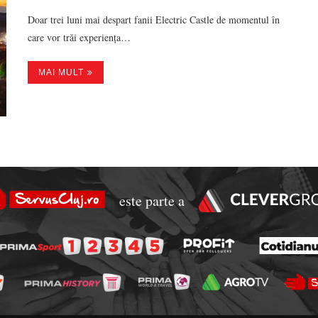
Doar trei luni mai despart fanii Electric Castle de momentul în
care vor trăi experiența…
MAI MULT
este parte a