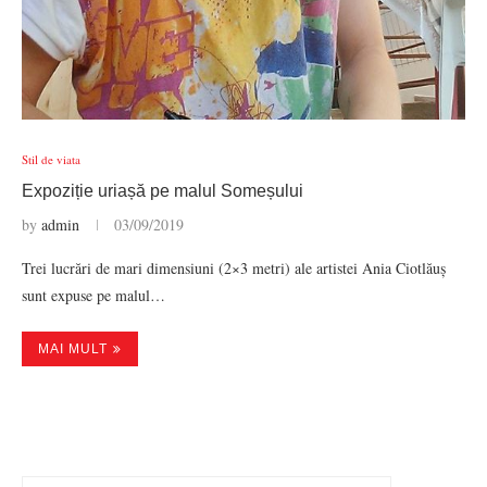
Stil de viata
Expoziție uriașă pe malul Someșului
by
admin
03/09/2019
Trei lucrări de mari dimensiuni (2×3 metri) ale artistei Ania Ciotlăuș
sunt expuse pe malul…
MAI MULT